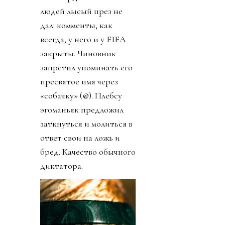
людей лысый през не
дал: комменты, как
всегда, у него и у FIFA
закрыты. Чиновник
запретил упоминать его
пресвятое имя через
«собачку» (@). Плебсу
эгоманьяк предложил
заткнуться и молиться в
ответ свои на ложь и
бред. Качество обычного
диктатора.