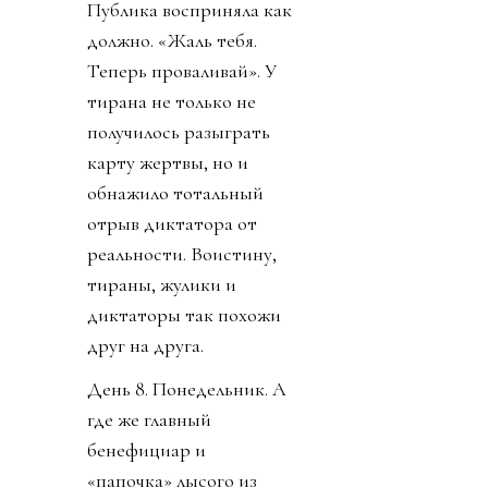
Публика восприняла как
должно. «Жаль тебя.
Теперь проваливай». У
тирана не только не
получилось разыграть
карту жертвы, но и
обнажило тотальный
отрыв диктатора от
реальности. Воистину,
тираны, жулики и
диктаторы так похожи
друг на друга.
День 8. Понедельник. А
где же главный
бенефициар и
«папочка» лысого из