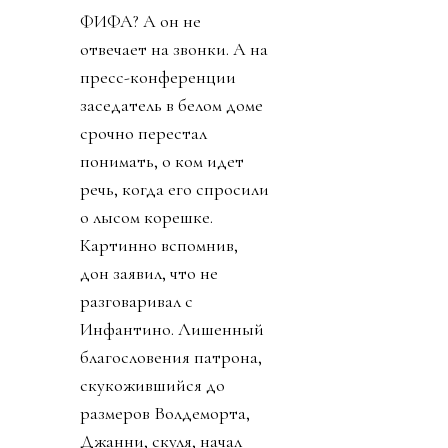
ФИФА? А он не
отвечает на звонки. А на
пресс-конференции
заседатель в белом доме
срочно перестал
понимать, о ком идет
речь, когда его спросили
о лысом корешке.
Картинно вспомнив,
дон заявил, что не
разговаривал с
Инфантино. Лишенный
благословения патрона,
скукожившийся до
размеров Волдеморта,
Джанни, скуля, начал