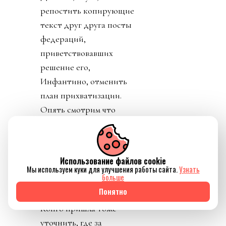
репостить копирующие
текст друг друга посты
федераций,
приветствовавших
решение его,
Инфантино, отменить
план прихватизации.
Опять смотрим что
такое «газлайтинг», а
равно и рассматриваем
подборку стран: Катар,
Использование файлов cookie
ОАЭ, Бутан, Шри
Мы используем куки для улучшения работы сайта.
Узнать
больше
Ланка, Марокко.
Понятно
Федерация футбола
Конго пришла тоже
уточнить, где за