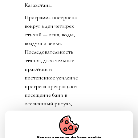
Казахстана.
Программа построена
вокруг идеи четырех
стихий — огня, воды,
воздуха и земли.
Последовательность
этапов, дыхательные
практики и
постепенное усиление
прогрева превращают
посещение бани в
осознанный ритуал,
который помогает не
только восстановить
силы, но и ненадолго
отключиться от