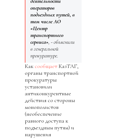
деятельности
операторов
подъездных путей, в
том числе АО
«Центр
транспортного
сервиса»
, - объяснили
в генеральной
прокуратуре.
Как
сообщает
КазТАГ,
органы транспортной
прокуратуры
установили
антиконкурентные
действия со стороны
монополистов
(необеспечение
равного доступа к
подъездным путям) и
нарушения