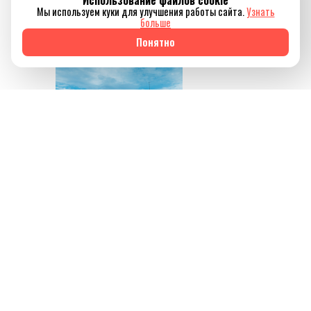
Использование файлов cookie
Мы используем куки для улучшения работы сайта.
Узнать
привычного ритма
больше
жизни.
Понятно
Источник изображения
AQBOZAT
Сегодня баня всё
меньше ассоциируется
исключительно с
традицией или
способом провести
выходной. Она
становится частью