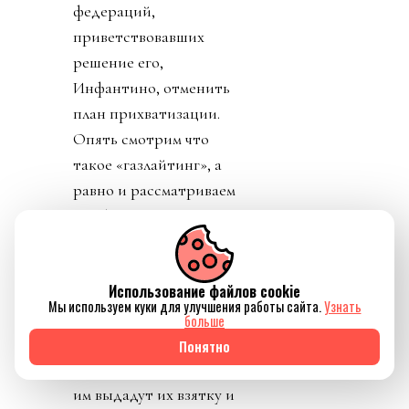
федераций,
приветствовавших
решение его,
Инфантино, отменить
план прихватизации.
Опять смотрим что
такое «газлайтинг», а
равно и рассматриваем
подборку стран: Катар,
ОАЭ, Бутан, Шри
Ланка, Марокко.
Использование файлов cookie
Федерация футбола
Мы используем куки для улучшения работы сайта.
Узнать
Конго пришла тоже
больше
уточнить, где за
Понятно
поддержку Инфантино
им выдадут их взятку и