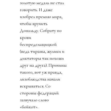
золотую медаль не стал
говорить. И даже
изобрел премию мира,
чтобы вручить
Дональду. Собрату по
крови
беспредельщицкой
(ведь тираны, жулики и
диктаторы так похожи
друг на друга). Причины
такого, вот уж правда,
лизоблюдства начали
вскрываться. Со
стороны федераций
зазвучало слово
«бойкот».