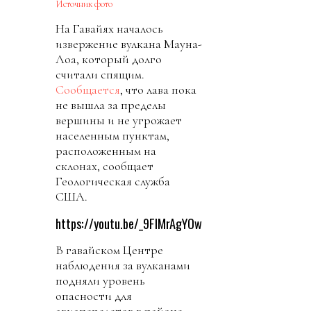
Источник фото
На Гавайях началось
извержение вулкана Мауна-
Лоа, который долго
считали спящим.
Сообщается
, что лава пока
не вышла за пределы
вершины и не угрожает
населенным пунктам,
расположенным на
склонах, сообщает
Геологическая служба
США.
https://youtu.be/_9FlMrAgYOw
В гавайском Центре
наблюдения за вулканами
подняли уровень
опасности для
авиаперелетов в районе