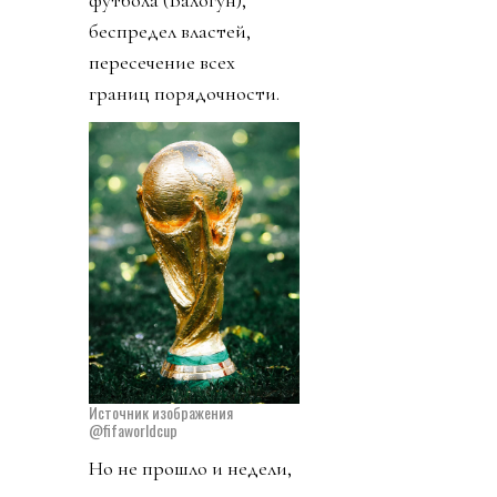
футбола (Балогун),
беспредел властей,
пересечение всех
границ порядочности.
Источник изображения
@fifaworldcup
Но не прошло и недели,