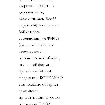
дырочки в розетках
должны быть,
объединилась. Все 55
стран УЕФА объявили
бойкот всем
соревнованиям ФИФА
(см. «Посыл в пешее
эротическое
путешествие к объекту
огуречной формы»).
Чуть позже 41 из 41
федераций КОНКАКАФ
единогласно отвергли
саму мысль
приватизации футбола
и сам план ФИФА.