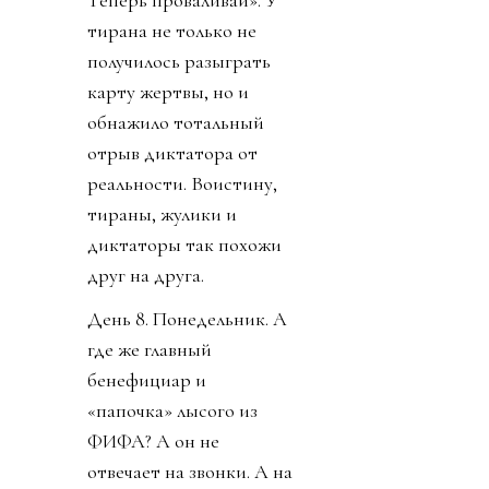
Теперь проваливай». У
тирана не только не
получилось разыграть
карту жертвы, но и
обнажило тотальный
отрыв диктатора от
реальности. Воистину,
тираны, жулики и
диктаторы так похожи
друг на друга.
День 8. Понедельник. А
где же главный
бенефициар и
«папочка» лысого из
ФИФА? А он не
отвечает на звонки. А на