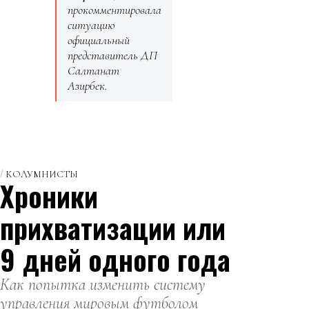
прокомментировала
ситуацию
официальный
представитель ДП
Салтанат
Азирбек.
КОЛУМНИСТЫ
Хроники
прихватизации или
9 дней одного года
Как попытка изменить систему
управления мировым футболом