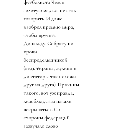
футболиста Челси
золотую медаль не стал
говорить. И даже
изобрел премию мира,
чтобы вручить
Дональду. Собрату по
крови
беспредельщицкой
(ведь тираны, жулики и
диктаторы так похожи
друг на друга). Причины
такого, вот уж правда,
лизоблюдства начали
вскрываться. Со
стороны федераций
зазвучало слово