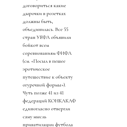
договориться какие
дырочки в розетках
должны быть,
объединилась. Все 55
стран УЕФА объявили
бойкот всем
соревнованиям ФИФА
(см. «Посыл в пешее
эротическое
путешествие к объекту
огуречной формы»).
Чуть позже 41 из 41
федераций КОНКАКАФ
единогласно отвергли
саму мысль
приватизации футбола