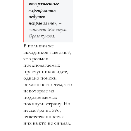
что разыскные
мероприятия
ведутся
неправильно»
, –
считает Жанагуль
Оразахунова.
В полиции же
вкладчиков заверяют,
что розыск
предполагаемых
преступников идет,
однако поиски
осложняются тем, что
некоторые из
подозреваемых
покинули страну. Но
несмотря на это,
ответственность с
них никто не снимал.