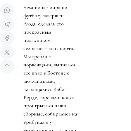
Чемпионат мира по
футболу завершен.
Люди сделали его
прекрасным
праздником
человечества и спорта.
Мы гребли с
норвежцами, выпивали
все пиво в Бостоне с
шотландцами,
восхищались Кабо-
Верде, горевали, когда
проигрывали наши
сборные, собирались на
трибунах и у
телевизоров с друзьями