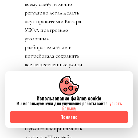
всему свету, и лично
регулярно летал делать
«ку» правителям Катара.
УЕФА пригрозило
уголовным
разбирательством и
потребовала сохранять
все вещественные улики
и информацию о
заговоре.
День 7. В прессу
Использование файлов cookie
вбросили рассказы о
Мы используем куки для улучшения работы сайта.
Узнать
больше
том, как Инфантино
Понятно
буллили в детстве.
Публика восприняла как
должно. «Жаль тебя.