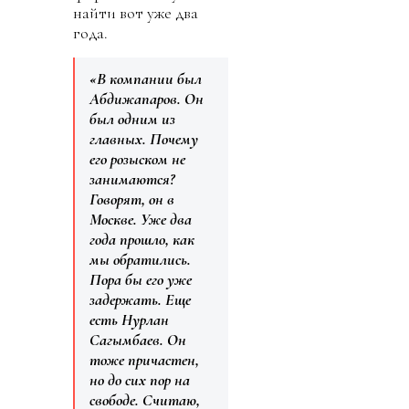
найти вот уже два
года.
«В компании был
Абдижапаров. Он
был одним из
главных. Почему
его розыском не
занимаются?
Говорят, он в
Москве. Уже два
года прошло, как
мы обратились.
Пора бы его уже
задержать. Еще
есть Нурлан
Сагымбаев. Он
тоже причастен,
но до сих пор на
свободе. Считаю,