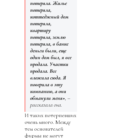
потеряла. Жилье
потеряла,
коттеджный дом
потеряла,
квартиру
потеряла, землю
потеряла, в банке
деньги были, еще
один дом был, я все
продала. Участки
продала. Все
вложила сюда. Я
поверила в эту
компанию, а они
обманули меня»
, –
рассказала она.
И таких потерпевших
очень много. Между
тем основателей
фирмы не могут