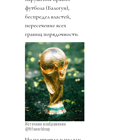
футбола (Балогун),
беспредел властей,
пересечение всех
границ порядочности.
Источник изображения
@fifaworldcup
Но не прошло и недели,