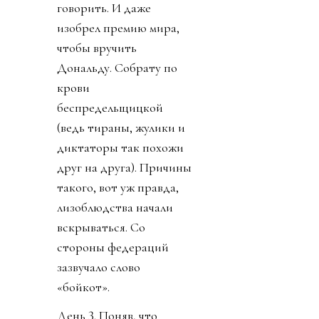
говорить. И даже
изобрел премию мира,
чтобы вручить
Дональду. Собрату по
крови
беспредельщицкой
(ведь тираны, жулики и
диктаторы так похожи
друг на друга). Причины
такого, вот уж правда,
лизоблюдства начали
вскрываться. Со
стороны федераций
зазвучало слово
«бойкот».
День 3. Поняв, что