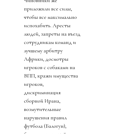
Чиновники же
приложили все силы,
чтобы все максимально
испохабить. Аресты
людей, запреты на въезд
сотрудникам команд и
лучшему арбитру
Африки, досмотры
игроков с собаками на
ВПП, кражи имущества
игроков,
дискриминация
сборной Ирана,
возмутительные
нарушения правил
футбола (Балогун),