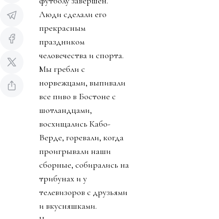
футболу завершен.
Люди сделали его
прекрасным
праздником
человечества и спорта.
Мы гребли с
норвежцами, выпивали
все пиво в Бостоне с
шотландцами,
восхищались Кабо-
Верде, горевали, когда
проигрывали наши
сборные, собирались на
трибунах и у
телевизоров с друзьями
и вкусняшками.