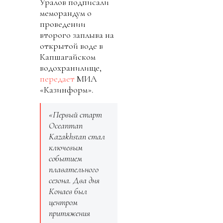
Уралов подписали
меморандум о
проведении
второго заплыва на
открытой воде в
Капшагайском
водохранилище,
передает
МИА
«Казинформ».
«Первый старт
Oceanman
Kazakhstan стал
ключевым
событием
плавательного
сезона. Два дня
Конаев был
центром
притяжения