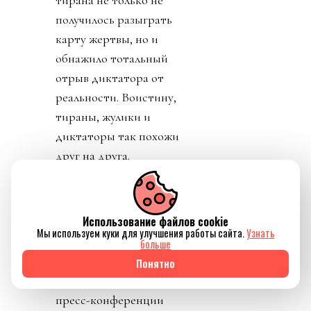
тирана не только не
получилось разыграть
карту жертвы, но и
обнажило тотальный
отрыв диктатора от
реальности. Воистину,
тираны, жулики и
диктаторы так похожи
друг на друга.
День 8. Понедельник. А
где же главный
Использование файлов cookie
бенефициар и
Мы используем куки для улучшения работы сайта.
Узнать
«папочка» лысого из
больше
ФИФА? А он не
Понятно
отвечает на звонки. А на
пресс-конференции