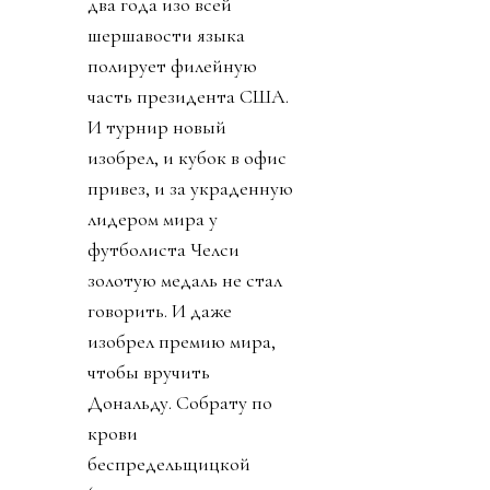
два года изо всей
шершавости языка
полирует филейную
часть президента США.
И турнир новый
изобрел, и кубок в офис
привез, и за украденную
лидером мира у
футболиста Челси
золотую медаль не стал
говорить. И даже
изобрел премию мира,
чтобы вручить
Дональду. Собрату по
крови
беспредельщицкой