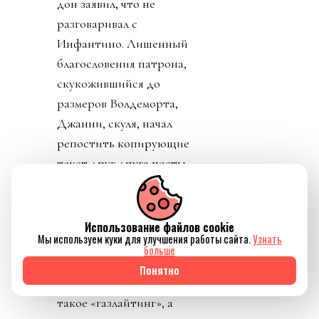
дон заявил, что не
разговаривал с
Инфантино. Лишенный
благословения патрона,
скукожившийся до
размеров Волдеморта,
Джанни, скуля, начал
репостить копирующие
текст друг друга посты
федераций,
приветствовавших
решение его,
Использование файлов cookie
Мы используем куки для улучшения работы сайта.
Узнать
Инфантино, отменить
больше
план прихватизации.
Понятно
Опять смотрим что
такое «газлайтинг», а