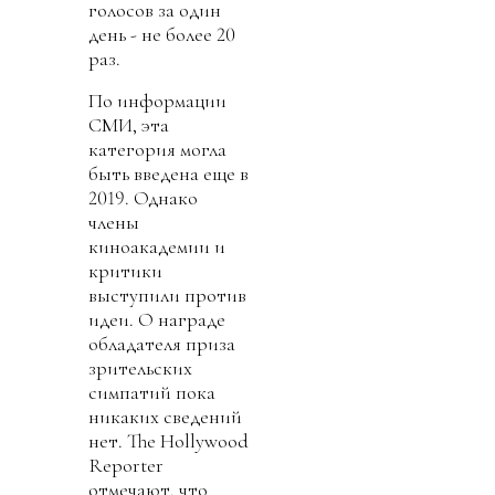
голосов за один
день - не более 20
раз.
По информации
СМИ, эта
категория могла
быть введена еще в
2019. Однако
члены
киноакадемии и
критики
выступили против
идеи. О награде
обладателя приза
зрительских
симпатий пока
никаких сведений
нет. The Hollywood
Reporter
отмечают, что