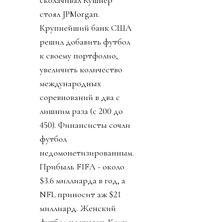
сколачивал Кушнер
стоял JPMorgan.
Крупнейший банк США
решил добавить футбол
к своему портфолио,
увеличить количество
международных
соревнований в два с
лишним раза (с 200 до
450). Финансисты сочли
футбол
недомонетизированным.
Прибыль FIFA - около
$3.6 миллиарда в год, а
NFL приносит аж $21
миллиард. Женский