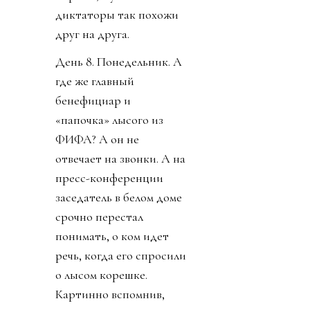
диктаторы так похожи
друг на друга.
День 8. Понедельник. А
где же главный
бенефициар и
«папочка» лысого из
ФИФА? А он не
отвечает на звонки. А на
пресс-конференции
заседатель в белом доме
срочно перестал
понимать, о ком идет
речь, когда его спросили
о лысом корешке.
Картинно вспомнив,