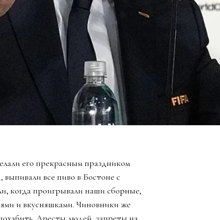
елали его прекрасным праздником
, выпивали все пиво в Бостоне с
ли, когда проигрывали наши сборные,
зьями и вкусняшками. Чиновники же
похабить. Аресты людей, запреты на