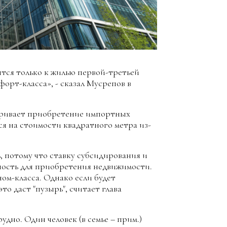
тся только к жилью первой-третьей
форт-класса», - сказал Мусрепов в
атривает приобретение импортных
ся на стоимости квадратного метра из-
, потому что ставку субсидирования и
ность для приобретения недвижимости.
ом-класса. Однако если будет
это даст "пузырь", считает глава
дно. Один человек (в семье – прим.)