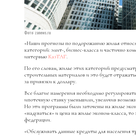
Фото: zanews.ru
«Наши прогнозы по подорожанию жилья относя
категорий: элит-, бизнес-класса и частично ком
интервью
КазТАГ
.
По его словам, жилье этих категорий предусм
строительных материалов и это будет отражать
за привязки к доллару.
Все благие намерения необходимо регулировать
ипотечную ставку уменьшили, увеличив возмож
Но эти программы были заточены на жилье экон
«надуваться» и цена на жилье эконом-класса, то 
федерации.
«Обслуживать данные кредиты для населения тру