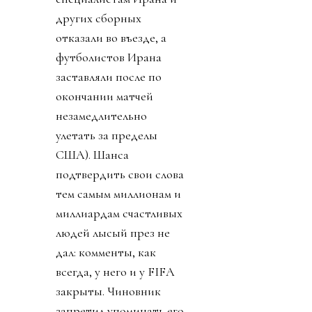
других сборных
отказали во въезде, а
футболистов Ирана
заставляли после по
окончании матчей
незамедлительно
улетать за пределы
США). Шанса
подтвердить свои слова
тем самым миллионам и
миллиардам счастливых
людей лысый през не
дал: комменты, как
всегда, у него и у FIFA
закрыты. Чиновник
запретил упоминать его