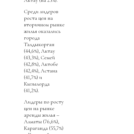
Актау (на 25%).
Среди лидеров
роста цен на
вторичном рынке
жилья оказались
города
Талдыкорган
(44,6%), Актау
(43,3%), Семей
(42,8%), Актобе
(42,4%), Астана
(41,7%) и
Кызылорда
(41,2%).
Лидеры по росту
цен на рынке
аренды жилья –
Алматы (76,6%),
Караганда (55,7%)