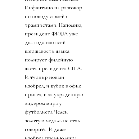
Инфантино на разговор
по поводу связей с
трампистами. Напомню,
президент ФИФА уже
два года изо всей
шершавости языка
полирует филейную
часть президента США.
И турнир новый
изобрел, и кубок в офис
привез, и за украденную
лидером мира у
футболиста Челси
золотую медаль не стал
говорить. И даже
изобрел премию мира,