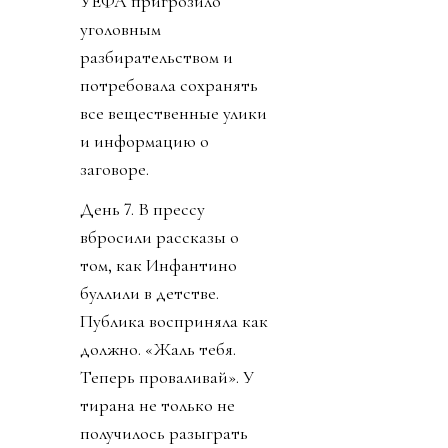
УЕФА пригрозило
уголовным
разбирательством и
потребовала сохранять
все вещественные улики
и информацию о
заговоре.
День 7. В прессу
вбросили рассказы о
том, как Инфантино
буллили в детстве.
Публика восприняла как
должно. «Жаль тебя.
Теперь проваливай». У
тирана не только не
получилось разыграть