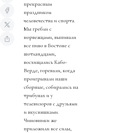
прекрасным
праздником
человечества и спорта.
Мы гребли с
норвежцами, выпивали
все пиво в Бостоне с
шотландцами,
восхищались Кабо-
Верде, горевали, когда
проигрывали наши
сборные, собирались на
трибунах и у
телевизоров с друзьями
и вкусняшками.
Чиновники же
приложили все силы,