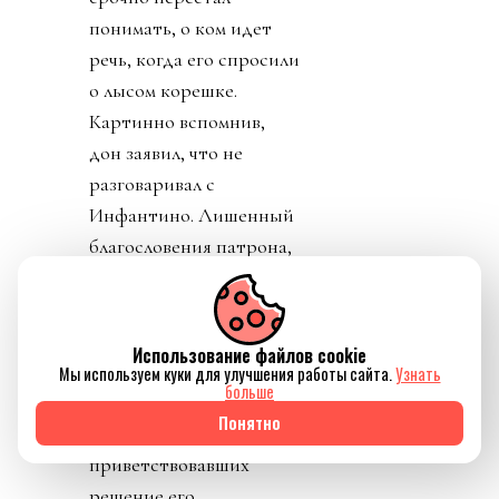
понимать, о ком идет
речь, когда его спросили
о лысом корешке.
Картинно вспомнив,
дон заявил, что не
разговаривал с
Инфантино. Лишенный
благословения патрона,
скукожившийся до
размеров Волдеморта,
Джанни, скуля, начал
Использование файлов cookie
репостить копирующие
Мы используем куки для улучшения работы сайта.
Узнать
больше
текст друг друга посты
Понятно
федераций,
приветствовавших
решение его,