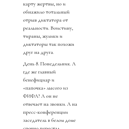
карту жертвы, но и
обнажило тотальный
отрыв диктатора от
реальности. Воистину,
тираны, жулики и
диктаторы так похожи
друг на друга.
День 8. Понедельник. А
где же главный
бенефициар и
«папочка» лысого из
ФИФА? А он не
отвечает на звонки. А на
пресс-конференции
заседатель в белом доме
срочно перестал