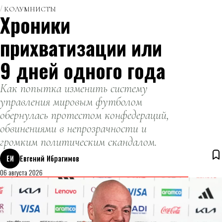
КОЛУМНИСТЫ
Хроники
прихватизации или
9 дней одного года
Как попытка изменить систему
управления мировым футболом
обернулась протестом конфедераций,
обвинениями в непрозрачности и
громким политическим скандалом.
ЕИ
Евгений Ибрагимов
06 августа 2026