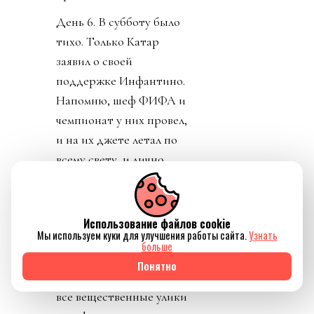
День 6. В субботу было
тихо. Только Катар
заявил о своей
поддержке Инфантино.
Напомню, шеф ФИФА и
чемпионат у них провел,
и на их джете летал по
всему свету, и лично
регулярно летал делать
«ку» правителям Катара.
УЕФА пригрозило
Использование файлов cookie
Мы используем куки для улучшения работы сайта.
Узнать
уголовным
больше
разбирательством и
Понятно
потребовала сохранять
все вещественные улики