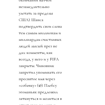
окончании матчей
незамедлительно
улетать за пределы
США). Шанса
подтвердить свои слова
тем самым миллионам и
миллиардам счастливых
людей лысый през не
дал: комменты, как
всегда, у него и у FIFA
закрыты. Чиновник
запретил упоминать его
пресвятое имя через
«собачку» (@). Плебсу
эгоманьяк предложил
заткнуться и молиться в