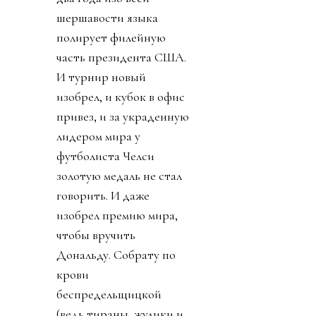
шершавости языка
полирует филейную
часть президента США.
И турнир новый
изобрел, и кубок в офис
привез, и за украденную
лидером мира у
футболиста Челси
золотую медаль не стал
говорить. И даже
изобрел премию мира,
чтобы вручить
Дональду. Собрату по
крови
беспредельщицкой
(ведь тираны, жулики и