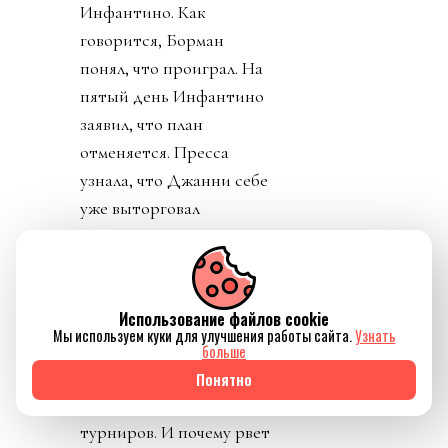
Инфантино. Как
говорится, Борман
понял, что проиграл. На
пятый день Инфантино
заявил, что план
отменяется. Пресса
узнала, что Джанни себе
уже выторговал
зарплату в 30 миллионов
долларов в год, и
дивиденды от нового
Использование файлов cookie
юр лица. Стало понятно
Мы используем куки для улучшения работы сайта.
Узнать
почему нужно
больше
увеличивать количество
Понятно
матчей, команд,
турниров. И почему рвет