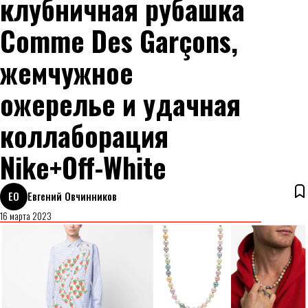
клубничная рубашка
Comme Des Garçons,
жемчужное
ожерелье и удачная
коллаборация
Nike+Off-White
ЕО
Евгений Овчинников
16 марта 2023