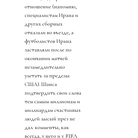
отношение (напомню,
специалистам Ирана и
других сборных
отказали во въезде, а
футболистов Ирана
заставляли после по
окончании матчей
незамедлительно
улетать за пределы
США). Шанса
подтвердить свои слова
тем самым миллионам и
миллиардам счастливых
людей лысый през не
дал: комменты, как
всегда, у него и у FIFA