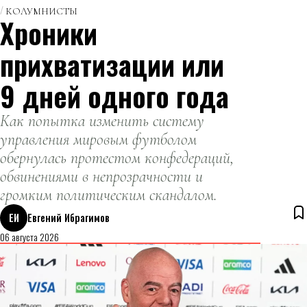
КОЛУМНИСТЫ
Хроники
прихватизации или
9 дней одного года
Как попытка изменить систему
управления мировым футболом
обернулась протестом конфедераций,
обвинениями в непрозрачности и
громким политическим скандалом.
ЕИ
Евгений Ибрагимов
06 августа 2026