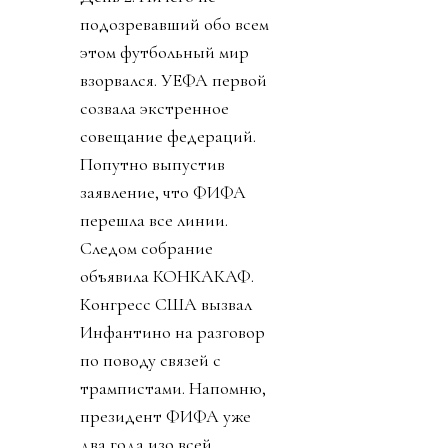
подозревавший обо всем
этом футбольный мир
взорвался. УЕФА первой
созвала экстренное
совещание федераций.
Попутно выпустив
заявление, что ФИФА
перешла все линии.
Следом собрание
объявила КОНКАКАФ.
Конгресс США вызвал
Инфантино на разговор
по поводу связей с
трампистами. Напомню,
президент ФИФА уже
два года изо всей