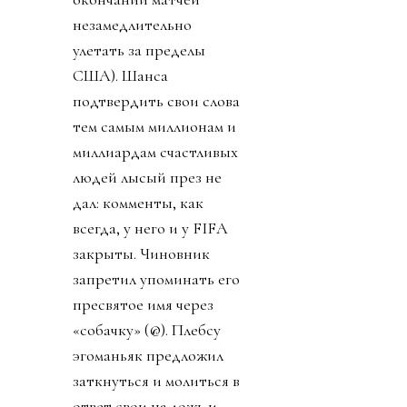
незамедлительно
улетать за пределы
США). Шанса
подтвердить свои слова
тем самым миллионам и
миллиардам счастливых
людей лысый през не
дал: комменты, как
всегда, у него и у FIFA
закрыты. Чиновник
запретил упоминать его
пресвятое имя через
«собачку» (@). Плебсу
эгоманьяк предложил
заткнуться и молиться в
ответ свои на ложь и