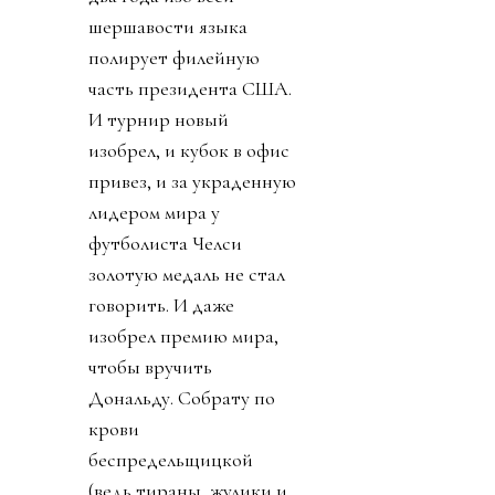
шершавости языка
полирует филейную
часть президента США.
И турнир новый
изобрел, и кубок в офис
привез, и за украденную
лидером мира у
футболиста Челси
золотую медаль не стал
говорить. И даже
изобрел премию мира,
чтобы вручить
Дональду. Собрату по
крови
беспредельщицкой
(ведь тираны, жулики и