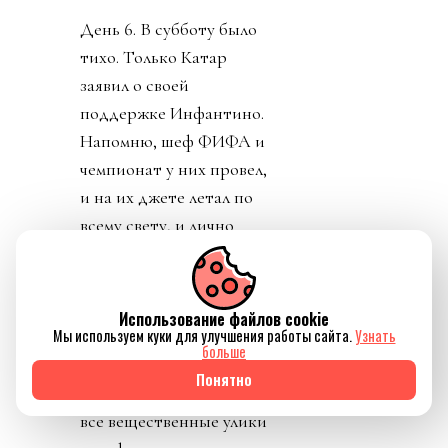
День 6. В субботу было
тихо. Только Катар
заявил о своей
поддержке Инфантино.
Напомню, шеф ФИФА и
чемпионат у них провел,
и на их джете летал по
всему свету, и лично
регулярно летал делать
«ку» правителям Катара.
УЕФА пригрозило
Использование файлов cookie
Мы используем куки для улучшения работы сайта.
Узнать
уголовным
больше
разбирательством и
Понятно
потребовала сохранять
все вещественные улики