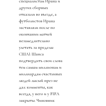
специалистам Ирана и
других сборных
отказали во въезде, а
футболистов Ирана
заставляли после по
окончании матчей
незамедлительно
улетать за пределы
США). Шанса
подтвердить свои слова
тем самым миллионам и
миллиардам счастливых
людей лысый през не
дал: комменты, как
всегда, у него и у FIFA
закрыты. Чиновник