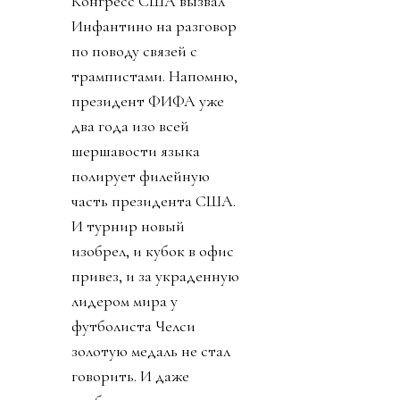
Конгресс США вызвал
Инфантино на разговор
по поводу связей с
трампистами. Напомню,
президент ФИФА уже
два года изо всей
шершавости языка
полирует филейную
часть президента США.
И турнир новый
изобрел, и кубок в офис
привез, и за украденную
лидером мира у
футболиста Челси
золотую медаль не стал
говорить. И даже