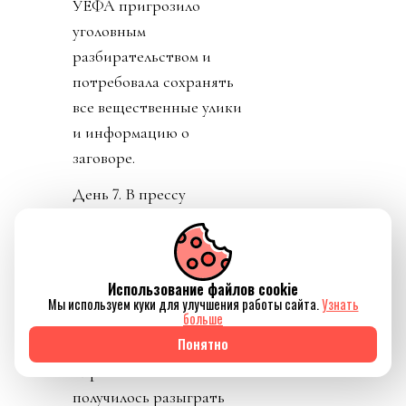
УЕФА пригрозило
уголовным
разбирательством и
потребовала сохранять
все вещественные улики
и информацию о
заговоре.
День 7. В прессу
вбросили рассказы о
том, как Инфантино
буллили в детстве.
Использование файлов cookie
Публика восприняла как
Мы используем куки для улучшения работы сайта.
Узнать
больше
должно. «Жаль тебя.
Понятно
Теперь проваливай». У
тирана не только не
получилось разыграть