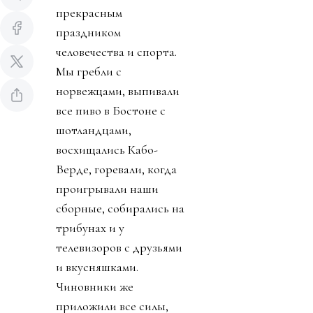
прекрасным
праздником
человечества и спорта.
Мы гребли с
норвежцами, выпивали
все пиво в Бостоне с
шотландцами,
восхищались Кабо-
Верде, горевали, когда
проигрывали наши
сборные, собирались на
трибунах и у
телевизоров с друзьями
и вкусняшками.
Чиновники же
приложили все силы,