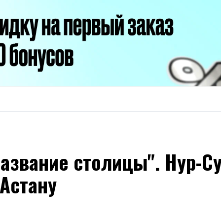
азвание столицы". Нур-Су
 Астану