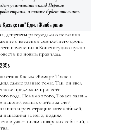
удет учитывать вклад Первого
орода страны, а также будет отвечать
ңа Қазақстан" Едил Жанбыршин
я, депутаты рассуждали о послании
жение о введении семилетнего срока
внести изменения в Конституцию нужно
ровести по новым правилам.
=285s
азахстана Касым-Жомарт Токаев
нял самые разные темы. Так, он ввел
 также предложил провести
го года. Помимо этого, Токаев заявил
 накопительных счетов за счет
лизацию и регистрацию автомобилей,
 наказания за него, поднял
стию участникам январских событий, а
тва.