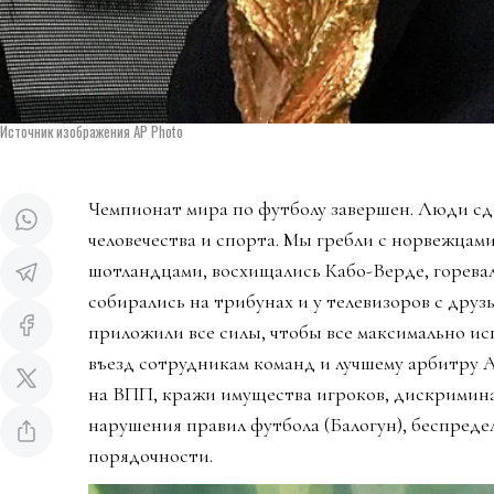
Источник изображения AP Photo
Чемпионат мира по футболу завершен. Люди сд
человечества и спорта. Мы гребли с норвежцами
шотландцами, восхищались Кабо-Верде, горева
собирались на трибунах и у телевизоров с дру
приложили все силы, чтобы все максимально ис
въезд сотрудникам команд и лучшему арбитру 
на ВПП, кражи имущества игроков, дискримин
нарушения правил футбола (Балогун), беспредел
порядочности.