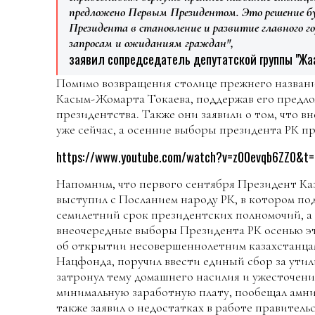
предложено Первым Президентом. Это решение б
Президента в становление и развитие главного г
запросам и ожиданиям граждан",
заявил сопредседатель депутатской группы "Жа
Помимо возвращения столице прежнего названи
Касым-Жомарта Токаева, поддержав его предло
президентства. Также они заявили о том, что 
уже сейчас, а осенние выборы президента РК п
https://www.youtube.com/watch?v=z00evqb6ZZ0&t
Напомним, что первого сентября Президент К
выступил с Посланием народу РК, в котором под
семилетний срок президентских полномочий, а
внеочередные выборы Президента РК осенью это
об открытии несовершеннолетним казахстанцам
Нацфонда, поручил ввести единый сбор за ути
затронул тему домашнего насилия и ужесточения
минимальную заработную плату, пообещал амни
также заявил о недостатках в работе правительс