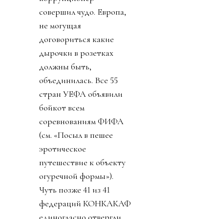
совершил чудо. Европа,
не могущая
договориться какие
дырочки в розетках
должны быть,
объединилась. Все 55
стран УЕФА объявили
бойкот всем
соревнованиям ФИФА
(см. «Посыл в пешее
эротическое
путешествие к объекту
огуречной формы»).
Чуть позже 41 из 41
федераций КОНКАКАФ
единогласно отвергли