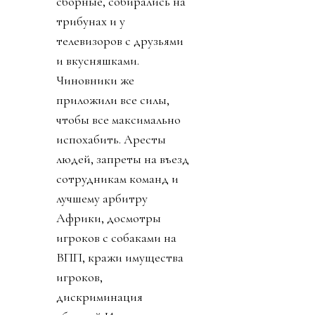
сборные, собирались на
трибунах и у
телевизоров с друзьями
и вкусняшками.
Чиновники же
приложили все силы,
чтобы все максимально
испохабить. Аресты
людей, запреты на въезд
сотрудникам команд и
лучшему арбитру
Африки, досмотры
игроков с собаками на
ВПП, кражи имущества
игроков,
дискриминация