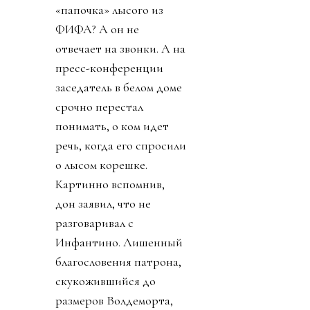
«папочка» лысого из
ФИФА? А он не
отвечает на звонки. А на
пресс-конференции
заседатель в белом доме
срочно перестал
понимать, о ком идет
речь, когда его спросили
о лысом корешке.
Картинно вспомнив,
дон заявил, что не
разговаривал с
Инфантино. Лишенный
благословения патрона,
скукожившийся до
размеров Волдеморта,