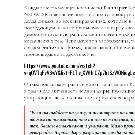
Каждые шесть месяцев космический аппарат N
NEOWISE совершает полет на полпути вокруг 
делая снимки во всех направлениях, которые в
последующем были собраны вместе в карту «все
демонстрирующую расположение сотен милли
космических тел. Используя эти изображения, 
создали таймлапс-фильм, показывающий измене
произошедшие за десятилетие.
https://www.youtube.com/watch?
v=qOVTqPvV6wY&list=PLTiv_XWHnOZp7htSzWONiegb
Фильм показывает разные моменты из жизни Вс
в том числе активность черной дыры, пульсаци
умирающих звезд и движение коричневого карл
"Если вы выйдете на улицу и посмотрите на ночн
то может показаться, что ничего не меняется, но
так. Звезды вспыхивают и умирают. Мимо прон
астероиды. Черные дыры разрывают звезды на ча