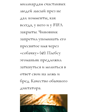
миллиардам счастливых
людей лысый през не
дал: комменты, как
всегда, у него и у FIFA
закрыты. Чиновник
запретил упоминать его
пресвятое имя через
«собачку» (@). Плебсу
эгоманьяк предложил
заткнуться и молиться в
ответ свои на ложь и
бред. Качество обычного
диктатора.