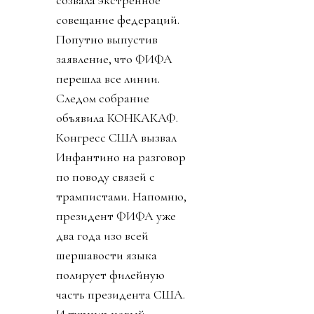
созвала экстренное
совещание федераций.
Попутно выпустив
заявление, что ФИФА
перешла все линии.
Следом собрание
объявила КОНКАКАФ.
Конгресс США вызвал
Инфантино на разговор
по поводу связей с
трампистами. Напомню,
президент ФИФА уже
два года изо всей
шершавости языка
полирует филейную
часть президента США.