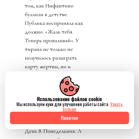
том, как Инфантино
буллили в детстве.
Публика восприняла как
должно. «Жаль тебя.
Теперь проваливай». У
тирана не только не
получилось разыграть
карту жертвы, но и
обнажило тотальный
отрыв диктатора от
реальности. Воистину,
Использование файлов cookie
тираны, жулики и
Мы используем куки для улучшения работы сайта.
Узнать
больше
диктаторы так похожи
Понятно
друг на друга.
День 8. Понедельник. А