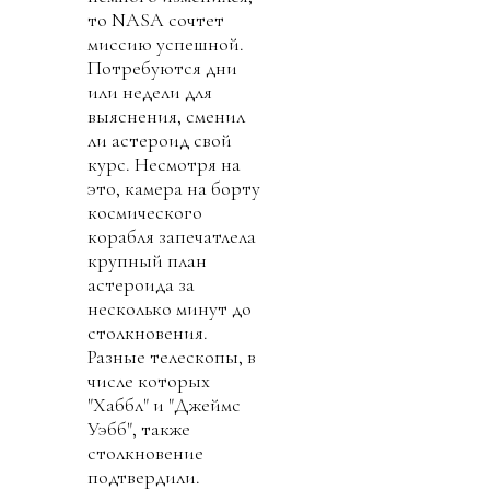
то NASA сочтет
миссию успешной.
Потребуются дни
или недели для
выяснения, сменил
ли астероид свой
курс. Несмотря на
это, камера на борту
космического
корабля запечатлела
крупный план
астероида за
несколько минут до
столкновения.
Разные телескопы, в
числе которых
"Хаббл" и "Джеймс
Уэбб", также
столкновение
подтвердили.