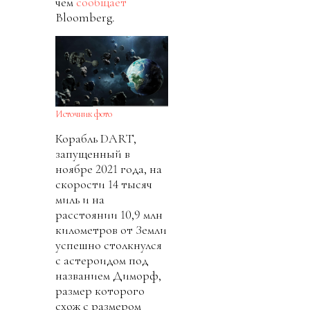
чем
сообщает
Bloomberg.
Источник фото
Корабль DART,
запущенный в
ноябре 2021 года, на
скорости 14 тысяч
миль и на
расстоянии 10,9 млн
километров от Земли
успешно столкнулся
с астероидом под
названием Диморф,
размер которого
схож с размером