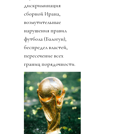
дискриминация
сборной Ирана,
возмутительные
нарушения правил
футбола (Балогун),
беспредел властей,
пересечение всех
границ порядочности.