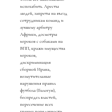
испохабить. Аресты
людей, запреты на въезд
сотрудникам команд и
лучшему арбитру
Африки, досмотры
игроков с собаками на
ВПП, кражи имущества
игроков,
дискриминация
сборной Ирана,
возмутительные
нарушения правил
футбола (Балогун),
беспредел властей,
пересечение всех
границ порядочности.