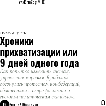
v=xBrmZoglMHE
КОЛУМНИСТЫ
Хроники
прихватизации или
9 дней одного года
Как попытка изменить систему
управления мировым футболом
обернулась протестом конфедераций,
обвинениями в непрозрачности и
громким политическим скандалом.
ЕИ
Евгений Ибрагимов