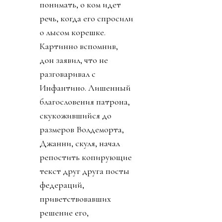
понимать, о ком идет
речь, когда его спросили
о лысом корешке.
Картинно вспомнив,
дон заявил, что не
разговаривал с
Инфантино. Лишенный
благословения патрона,
скукожившийся до
размеров Волдеморта,
Джанни, скуля, начал
репостить копирующие
текст друг друга посты
федераций,
приветствовавших
решение его,