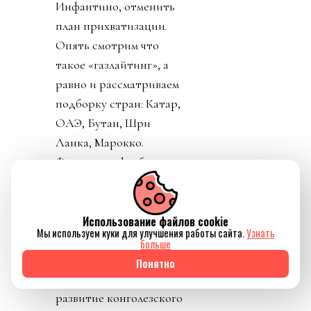
Инфантино, отменить
план прихватизации.
Опять смотрим что
такое «газлайтинг», а
равно и рассматриваем
подборку стран: Катар,
ОАЭ, Бутан, Шри
Ланка, Марокко.
Федерация футбола
Конго пришла тоже
уточнить, где за
поддержку Инфантино
Использование файлов cookie
Мы используем куки для улучшения работы сайта.
Узнать
им выдадут их взятку и
больше
поблагодарить лично
Понятно
товарища Инфантино за
развитие конголезского