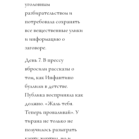
уголовным
разбирательством и
потребовала сохранять
все вещественные улики
и информацию о
заговоре.
День 7. В прессу
вбросили рассказы о
том, как Инфантино
буллили в детстве.
Публика восприняла как
должно. «Жаль тебя.
Теперь проваливай». У
тирана не только не
получилось разыграть
карту жертвы, но и