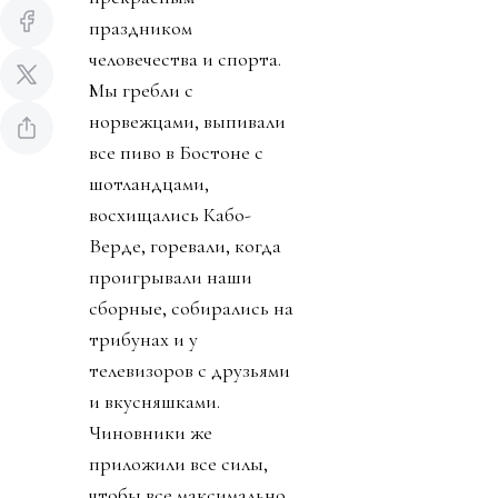
праздником
человечества и спорта.
Мы гребли с
норвежцами, выпивали
все пиво в Бостоне с
шотландцами,
восхищались Кабо-
Верде, горевали, когда
проигрывали наши
сборные, собирались на
трибунах и у
телевизоров с друзьями
и вкусняшками.
Чиновники же
приложили все силы,
чтобы все максимально