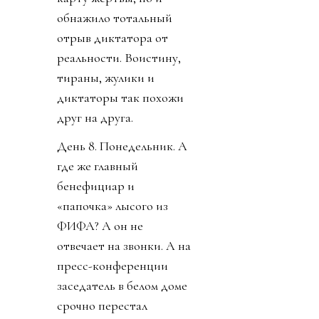
обнажило тотальный
отрыв диктатора от
реальности. Воистину,
тираны, жулики и
диктаторы так похожи
друг на друга.
День 8. Понедельник. А
где же главный
бенефициар и
«папочка» лысого из
ФИФА? А он не
отвечает на звонки. А на
пресс-конференции
заседатель в белом доме
срочно перестал