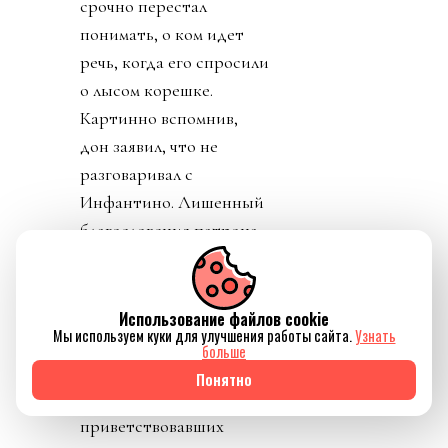
срочно перестал
понимать, о ком идет
речь, когда его спросили
о лысом корешке.
Картинно вспомнив,
дон заявил, что не
разговаривал с
Инфантино. Лишенный
благословения патрона,
скукожившийся до
размеров Волдеморта,
Джанни, скуля, начал
Использование файлов cookie
Мы используем куки для улучшения работы сайта.
Узнать
репостить копирующие
больше
текст друг друга посты
Понятно
федераций,
приветствовавших