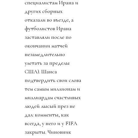
специалистам Ирана и
других сборных
отказали во въезде, а
футболистов Ирана
заставляли после по
окончании матчей
незамедлительно
улетать за пределы
США). Шанса
подтвердить свои слова
тем самым миллионам и
миллиардам счастливых
людей лысый през не
дал: комменты, как
всегда, у него и у FIFA
закрыты. Чиновник