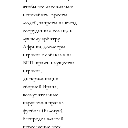
чтобы все максимально
испохабить. Аресты
людей, запреты на въезд
сотрудникам команд и
лучшему арбитру
Африки, досмотры
игроков с собаками на
ВПП, кражи имущества
игроков,
дискриминация
сборной Ирана,
возмутительные
нарушения правил
футбола (Балогун),
беспредел властей,
пересечение всех