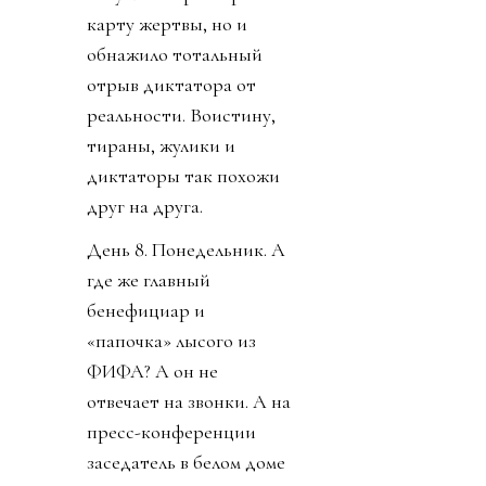
карту жертвы, но и
обнажило тотальный
отрыв диктатора от
реальности. Воистину,
тираны, жулики и
диктаторы так похожи
друг на друга.
День 8. Понедельник. А
где же главный
бенефициар и
«папочка» лысого из
ФИФА? А он не
отвечает на звонки. А на
пресс-конференции
заседатель в белом доме