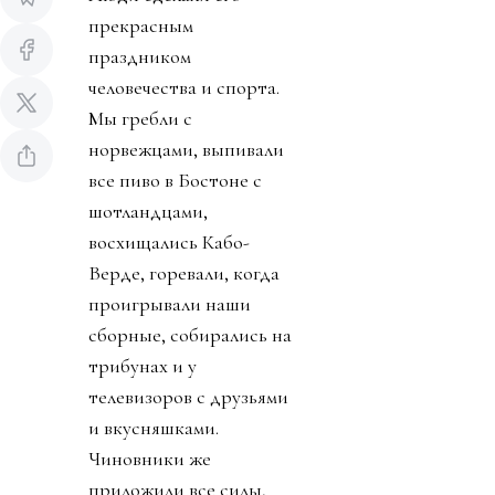
прекрасным
праздником
человечества и спорта.
Мы гребли с
норвежцами, выпивали
все пиво в Бостоне с
шотландцами,
восхищались Кабо-
Верде, горевали, когда
проигрывали наши
сборные, собирались на
трибунах и у
телевизоров с друзьями
и вкусняшками.
Чиновники же
приложили все силы,