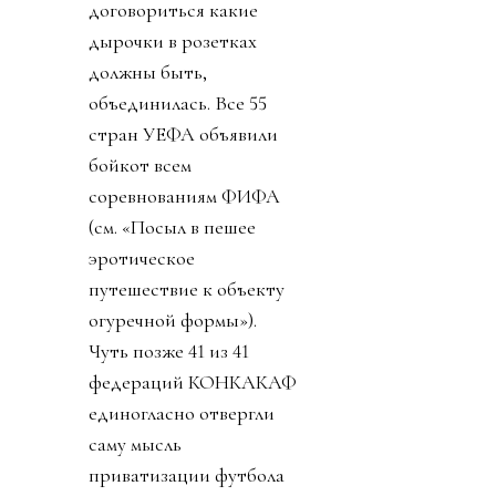
договориться какие
дырочки в розетках
должны быть,
объединилась. Все 55
стран УЕФА объявили
бойкот всем
соревнованиям ФИФА
(см. «Посыл в пешее
эротическое
путешествие к объекту
огуречной формы»).
Чуть позже 41 из 41
федераций КОНКАКАФ
единогласно отвергли
саму мысль
приватизации футбола