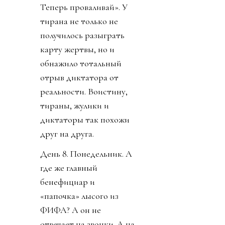
Теперь проваливай». У
тирана не только не
получилось разыграть
карту жертвы, но и
обнажило тотальный
отрыв диктатора от
реальности. Воистину,
тираны, жулики и
диктаторы так похожи
друг на друга.
День 8. Понедельник. А
где же главный
бенефициар и
«папочка» лысого из
ФИФА? А он не
отвечает на звонки. А на