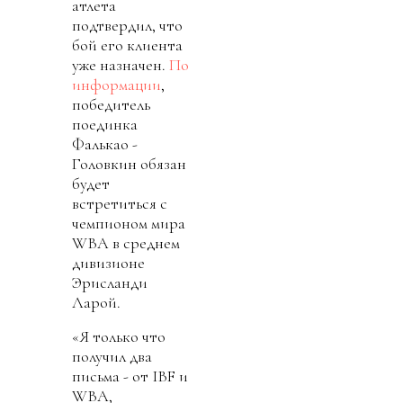
атлета
подтвердил, что
бой его клиента
уже назначен.
По
информации
,
победитель
поединка
Фалькао -
Головкин обязан
будет
встретиться с
чемпионом мира
WBA в среднем
дивизионе
Эрисланди
Ларой.
«Я только что
получил два
письма - от IBF и
WBA,