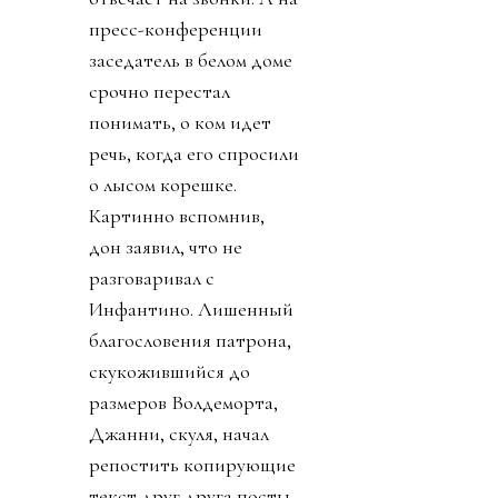
пресс-конференции
заседатель в белом доме
срочно перестал
понимать, о ком идет
речь, когда его спросили
о лысом корешке.
Картинно вспомнив,
дон заявил, что не
разговаривал с
Инфантино. Лишенный
благословения патрона,
скукожившийся до
размеров Волдеморта,
Джанни, скуля, начал
репостить копирующие
текст друг друга посты