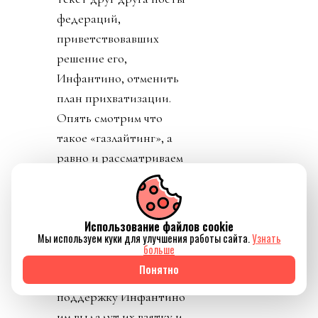
федераций,
приветствовавших
решение его,
Инфантино, отменить
план прихватизации.
Опять смотрим что
такое «газлайтинг», а
равно и рассматриваем
подборку стран: Катар,
ОАЭ, Бутан, Шри
Ланка, Марокко.
Использование файлов cookie
Федерация футбола
Мы используем куки для улучшения работы сайта.
Узнать
больше
Конго пришла тоже
Понятно
уточнить, где за
поддержку Инфантино
им выдадут их взятку и