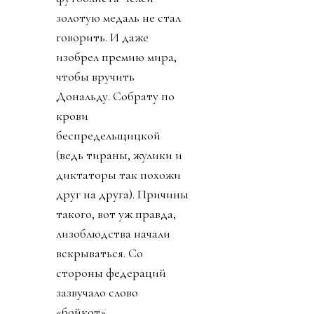
золотую медаль не стал
говорить. И даже
изобрел премию мира,
чтобы вручить
Дональду. Собрату по
крови
беспредельщицкой
(ведь тираны, жулики и
диктаторы так похожи
друг на друга). Причины
такого, вот уж правда,
лизоблюдства начали
вскрываться. Со
стороны федераций
зазвучало слово
«бойкот».