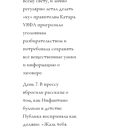
всему свету, и лично
регулярно летал делать
«ку» правителям Катара.
УЕФА пригрозило
уголовным
разбирательством и
потребовала сохранять
все вещественные улики
и информацию о
заговоре.
День 7. В прессу
вбросили рассказы о
том, как Инфантино
буллили в детстве.
Публика восприняла как
должно. «Жаль тебя.