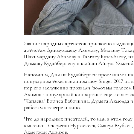
Звание народных артистов присвоено выдающим
артистам Динмухамеду Ахимову, Михаилу Токар
Шахимардану Абилову и Талгату Кузембаеву, из
Димашу Кудайбергену и кюйши Айгуль Улькенб
Напомним, Димаш Кудайберген прославился на 
популярном телевизионном шоу Singer 2017 на 
пор его заслуженно прозвали "золотым голосом
Ахимов - популярный киноартист еще с советск
"Чапаева" Бориса Бабочкина. Дулыга Акмолда 
работам в театре и кино.
Что до народных писателей, то ими в этом год
классики Бексултан Нуржекеев, Смагул Елубае
Ахметжан Аширов.