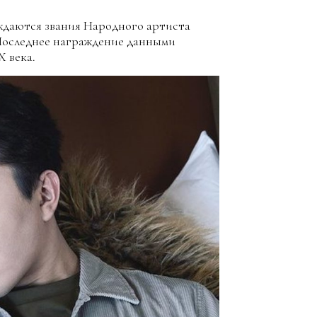
ождаются звания Народного артиста
 Последнее награждение данными
Х века.