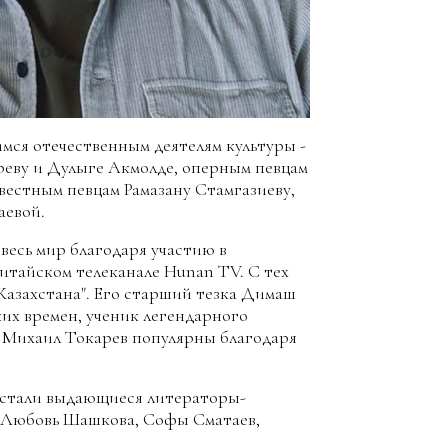
ся отечественным деятелям культуры -
еву и Дулыге Акмолде, оперным певцам
вестным певцам Рамазану Стамгазиеву,
аевой.
весь мир благодаря участию в
китайском телеканале Hunan TV. С тех
 Казахстана". Его старший тезка Димаш
их времен, ученик легендарного
и Михаил Токарев популярны благодаря
у стали выдающиеся литераторы-
в, Любовь Шашкова, Софы Сматаев,