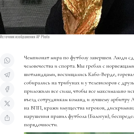
Источник изображения AP Photo
Чемпионат мира по футболу завершен. Люди сд
человечества и спорта. Мы гребли с норвежцами
шотландцами, восхищались Кабо-Верде, горева
собирались на трибунах и у телевизоров с дру
приложили все силы, чтобы все максимально ис
въезд сотрудникам команд и лучшему арбитру 
на ВПП, кражи имущества игроков, дискримин
нарушения правил футбола (Балогун), беспредел
порядочности.