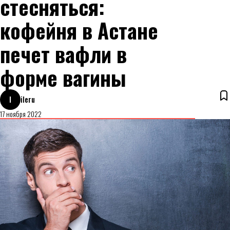
стесняться:
кофейня в Астане
печет вафли в
форме вагины
I
ileru
17 ноября 2022