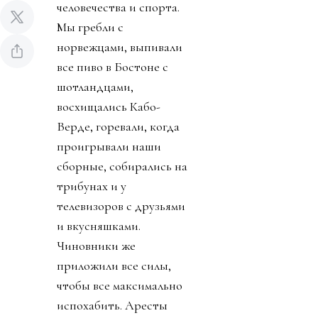
человечества и спорта.
Мы гребли с
норвежцами, выпивали
все пиво в Бостоне с
шотландцами,
восхищались Кабо-
Верде, горевали, когда
проигрывали наши
сборные, собирались на
трибунах и у
телевизоров с друзьями
и вкусняшками.
Чиновники же
приложили все силы,
чтобы все максимально
испохабить. Аресты