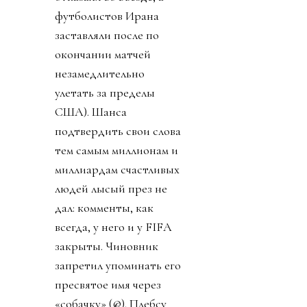
футболистов Ирана
заставляли после по
окончании матчей
незамедлительно
улетать за пределы
США). Шанса
подтвердить свои слова
тем самым миллионам и
миллиардам счастливых
людей лысый през не
дал: комменты, как
всегда, у него и у FIFA
закрыты. Чиновник
запретил упоминать его
пресвятое имя через
«собачку» (@). Плебсу