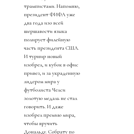
трампистами. Напомню,
президент ФИФА уже
два года изо всей
шершавости языка
полирует филейную
часть президента США.
И турнир новый
изобрел, и кубок в офис
привез, и за украденную
лидером мира у
футболиста Челси
золотую медаль не стал
говорить. И даже
изобрел премию мира,
чтобы вручить
Дональду. Собрату по