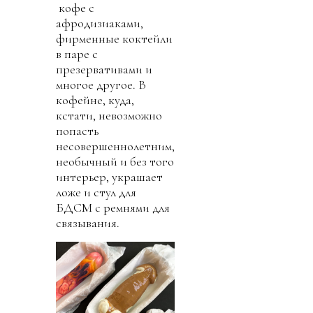
кофе с
афродизиаками,
фирменные коктейли
в паре с
презервативами и
многое другое. В
кофейне, куда,
кстати, невозможно
попасть
несовершеннолетним,
необычный и без того
интерьер, украшает
ложе и стул для
БДСМ с ремнями для
связывания.