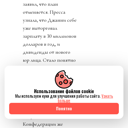
заявил, что план
отменяется. Пресса
узнала, что Джанни себе
уже выторговал
зарплату в 30 миллионов
долларов в год, и
дивиденды от нового
юр лица. Стало понятно
почему нужно
увеличивать количество
матчей, команд,
Использование файлов cookie
турниров. И почему рвет
Мы используем куки для улучшения работы сайта.
Узнать
глотку, жилы и
больше
отверстия в своем теле
Понятно
Инфантино.
Конфедерации же