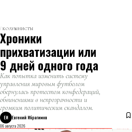
КОЛУМНИСТЫ
Хроники
прихватизации или
9 дней одного года
Как попытка изменить систему
управления мировым футболом
обернулась протестом конфедераций,
обвинениями в непрозрачности и
громким политическим скандалом.
ЕИ
Евгений Ибрагимов
06 августа 2026