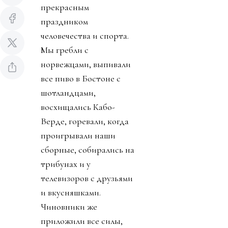
прекрасным
праздником
человечества и спорта.
Мы гребли с
норвежцами, выпивали
все пиво в Бостоне с
шотландцами,
восхищались Кабо-
Верде, горевали, когда
проигрывали наши
сборные, собирались на
трибунах и у
телевизоров с друзьями
и вкусняшками.
Чиновники же
приложили все силы,