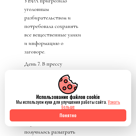
УЕФА пригрозило
уголовным
разбирательством и
потребовала сохранять
все вещественные улики
и информацию о
заговоре.
День 7. В прессу
вбросили рассказы о
том, как Инфантино
буллили в детстве.
Использование файлов cookie
Публика восприняла как
Мы используем куки для улучшения работы сайта.
Узнать
должно. «Жаль тебя.
больше
Теперь проваливай». У
Понятно
тирана не только не
получилось разыграть