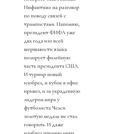
Инфантино на разговор
по поводу связей с
трампистами. Напомню,
президент ФИФА уже
два года изо всей
шершавости языка
полирует филейную
часть президента США.
И турнир новый
изобрел, и кубок в офис
привез, и за украденную
лидером мира у
футболиста Челси
золотую медаль не стал
говорить. И даже
изобрел премию мира,