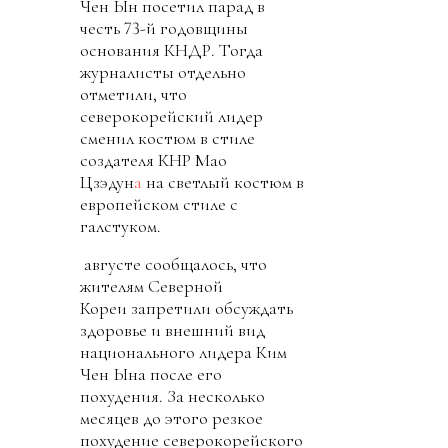
Чен Ын посетил парад в
честь 73-й годовщины
основания КНДР. Тогда
журналисты отдельно
отметили, что
северокорейский лидер
сменил костюм в стиле
создателя КНР Мао
Цзэдун
а
на светлый костюм в
европейском стиле с
галстуком.
августе сообщалось, что
жителям Северной
Кореи запретили обсуждать
здоровье и внешний вид
национального лидера Ким
Чен Ына после его
похудения. За несколько
месяцев до этого резкое
похудение северокорейского