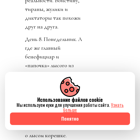
реальности. Воистину,
тираны, жулики и
диктаторы так похожи
друг на друга.
День 8. Понедельник. А
где же главный
бенефициар и
«папочка» лысого из
ФИФА? А он не
отвечает на звонки. А на
пресс-конференции
Использование файлов cookie
заседатель в белом доме
Мы используем куки для улучшения работы сайта.
Узнать
срочно перестал
больше
понимать, о ком идет
Понятно
речь, когда его спросили
о лысом корешке.