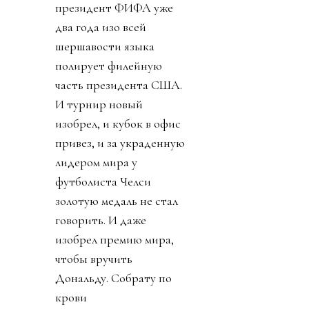
президент ФИФА уже
два года изо всей
шершавости языка
полирует филейную
часть президента США.
И турнир новый
изобрел, и кубок в офис
привез, и за украденную
лидером мира у
футболиста Челси
золотую медаль не стал
говорить. И даже
изобрел премию мира,
чтобы вручить
Дональду. Собрату по
крови