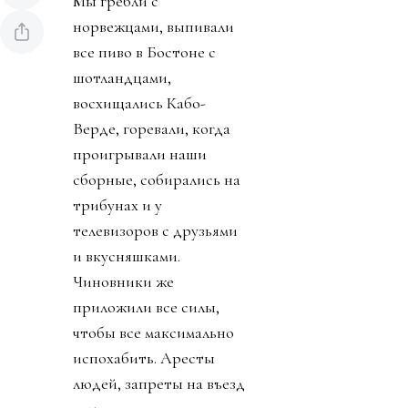
Мы гребли с
норвежцами, выпивали
все пиво в Бостоне с
шотландцами,
восхищались Кабо-
Верде, горевали, когда
проигрывали наши
сборные, собирались на
трибунах и у
телевизоров с друзьями
и вкусняшками.
Чиновники же
приложили все силы,
чтобы все максимально
испохабить. Аресты
людей, запреты на въезд