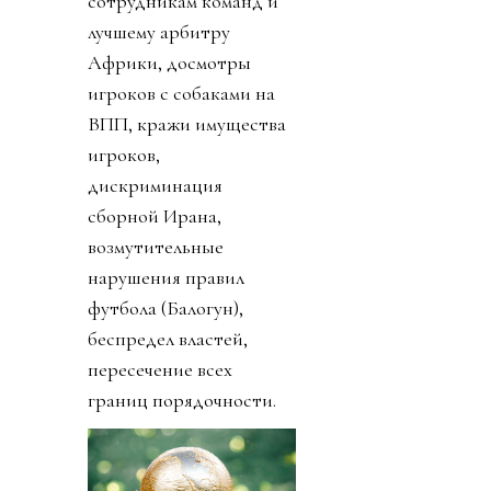
сотрудникам команд и
лучшему арбитру
Африки, досмотры
игроков с собаками на
ВПП, кражи имущества
игроков,
дискриминация
сборной Ирана,
возмутительные
нарушения правил
футбола (Балогун),
беспредел властей,
пересечение всех
границ порядочности.