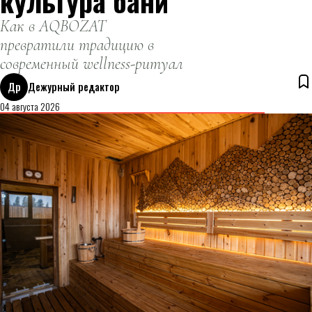
культура бани
Как в AQBOZAT
превратили традицию в
современный wellness-ритуал
Др
Дежурный редактор
04 августа 2026