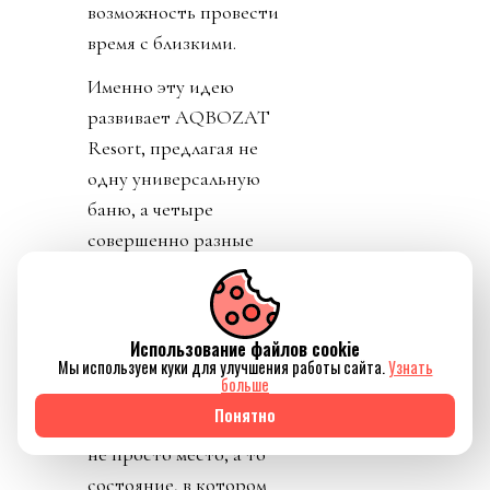
возможность провести
время с близкими.
Именно эту идею
развивает AQBOZAT
Resort, предлагая не
одну универсальную
баню, а четыре
совершенно разные
концепции
восстановления. И,
возможно, именно в
Использование файлов cookie
этом заключается новая
Мы используем куки для улучшения работы сайта.
Узнать
больше
культура отдыха —
Понятно
когда человек выбирает
не просто место, а то
состояние, в котором