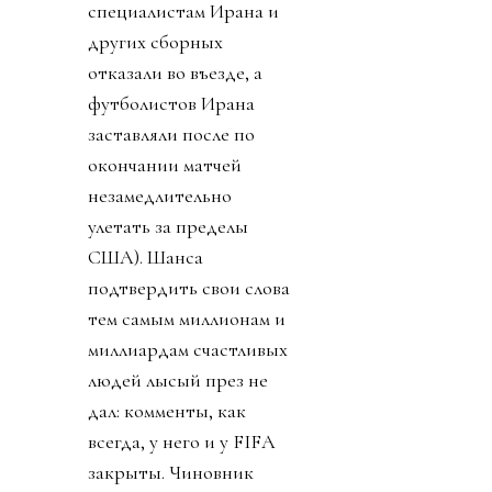
специалистам Ирана и
других сборных
отказали во въезде, а
футболистов Ирана
заставляли после по
окончании матчей
незамедлительно
улетать за пределы
США). Шанса
подтвердить свои слова
тем самым миллионам и
миллиардам счастливых
людей лысый през не
дал: комменты, как
всегда, у него и у FIFA
закрыты. Чиновник