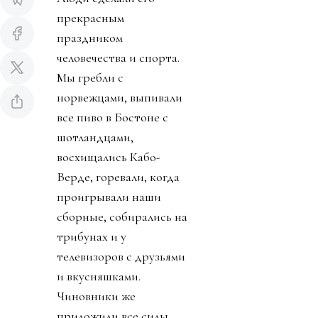
прекрасным
праздником
человечества и спорта.
Мы гребли с
норвежцами, выпивали
все пиво в Бостоне с
шотландцами,
восхищались Кабо-
Верде, горевали, когда
проигрывали наши
сборные, собирались на
трибунах и у
телевизоров с друзьями
и вкусняшками.
Чиновники же
приложили все силы,