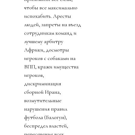
чтобы все максимально
испохабить. Аресты
людей, запреты на въезд
сотрудникам команд и
лучшему арбитру
Африки, досмотры
игроков с собаками на
ВПП, кражи имущества
игроков,
дискриминация
сборной Ирана,
возмутительные
нарушения правил
футбола (Балогун),
беспредел властей,
пересечение всех