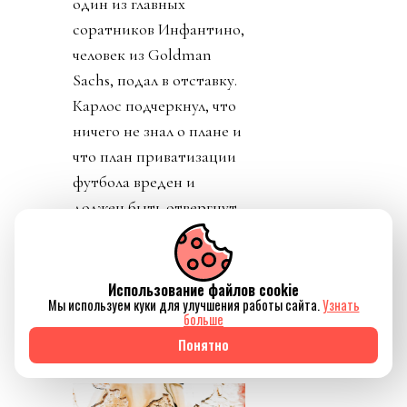
один из главных
соратников Инфантино,
человек из Goldman
Sachs, подал в отставку.
Карлос подчеркнул, что
ничего не знал о плане и
что план приватизации
футбола вреден и
должен быть отвергнут.
Политики уровня
премьер-министра
Великобритании
Использование файлов cookie
Мы используем куки для улучшения работы сайта.
Узнать
заявляют о
больше
необходимости убрать
Понятно
Инфантино из ФИФА.