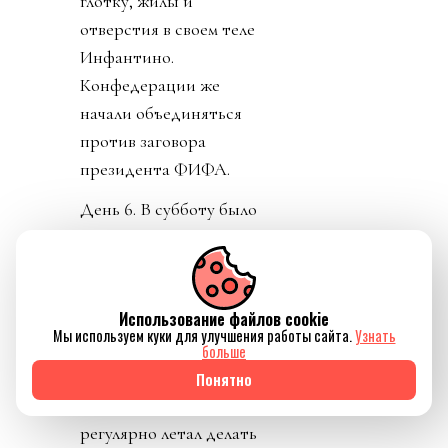
глотку, жилы и
отверстия в своем теле
Инфантино.
Конфедерации же
начали объединяться
против заговора
президента ФИФА.
День 6. В субботу было
тихо. Только Катар
заявил о своей
поддержке Инфантино.
Использование файлов cookie
Напомню, шеф ФИФА и
Мы используем куки для улучшения работы сайта.
Узнать
чемпионат у них провел,
больше
и на их джете летал по
Понятно
всему свету, и лично
регулярно летал делать