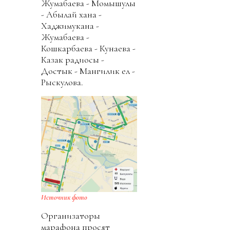
Жумабаева - Момышулы
- Абылай хана -
Хаджимукана -
Жумабаева -
Кошкарбаева - Кунаева -
Казак радиосы -
Достык - Мангилик ел -
Рыскулова.
Источник фото
Организаторы
марафона просят