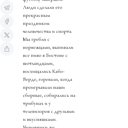
Люди сделали его
прекрасным
праздником
человечества и спорта.
Мы гребли с
норвежцами, выпивали
все пиво в Бостоне с
шотландцами,
восхищались Кабо-
Верде, горевали, когда
проигрывали наши
сборные, собирались на
трибунах и у
телевизоров с друзьями
и вкусняшками.
Чиновники же