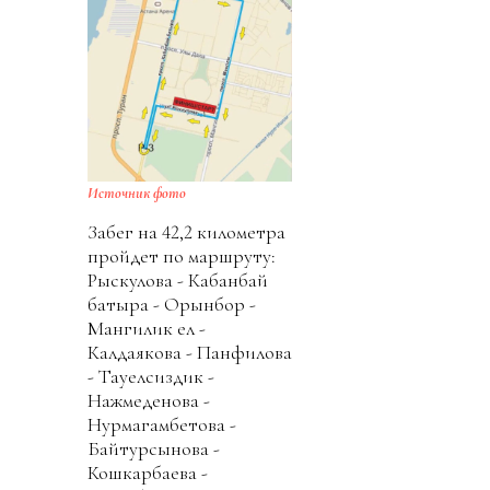
Источник фото
Забег на 42,2 километра
пройдет по маршруту:
Рыскулова - Кабанбай
батыра - Орынбор -
Мангилик ел -
Калдаякова - Панфилова
- Тауелсиздик -
Нажмеденова -
Нурмагамбетова -
Байтурсынова -
Кошкарбаева -