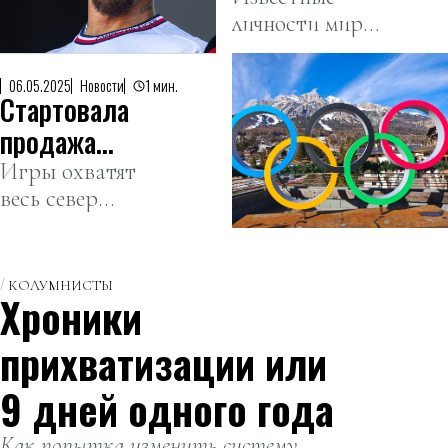
и галстуков.
личности мира
Уильямс
моды и
возглавят
развлечений
Met Gala
06.05.2025
Новости
1 мин.
Стартовала
соберутся на
2025
Met Gala 2025,
продажа
чтобы отметить
билетов на
Игры охватят
мужскую моду
весь север
Олимпийские
и черный
Италии.
игры-2026
стиль.
КОЛУМНИСТЫ
Хроники
прихватизации или
9 дней одного года
Как попытка изменить систему