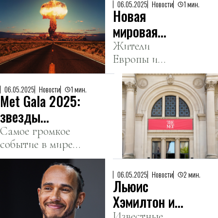
безответственности.
06.05.2025
Новости
1 мин.
Новая
мировая
война
Жители
Европы и
возможна в
США боятся
ближайшие
глобального
10 лет —
06.05.2025
Новости
1 мин.
Met Gala 2025:
военного
опрос
конфликта и
звезды
ядерного
поразили
Самое громкое
оружия.
событие в мире
своими
моды стало
образами
настоящим
06.05.2025
Новости
2 мин.
Льюис
парадом
экстравагантных
Хэмилтон и
нарядов, перьев
Фаррелл
Известные