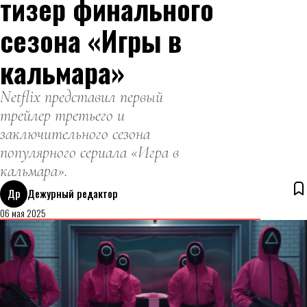
тизер финального
сезона «Игры в
кальмара»
Netflix представил первый
трейлер третьего и
заключительного сезона
популярного сериала «Игра в
кальмара».
Др
Дежурный редактор
06 мая 2025