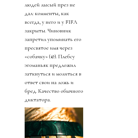
людей лысый през не
дал: комменты, как
всегда, у него и у FIFA
закрыты. Чиновник
запретил упоминать его
пресвятое имя через
«собачку» (@). Плебсу
эгоманьяк предложил
заткнуться и молиться в
ответ свои на ложь и
бред. Качество обычного
диктатора.