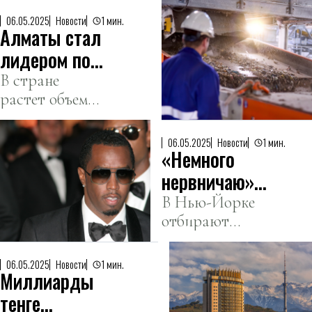
06.05.2025
Новости
1 мин.
Алматы стал
лидером по
сортировке
В стране
растет объем
отходов в
отходов.
Казахстане
06.05.2025
Новости
1 мин.
«Немного
нервничаю»:
P.Diddy в
В Нью-Йорке
отбирают
первый день
присяжных по
отбора
делу Шона
присяжных в
06.05.2025
Новости
1 мин.
Миллиарды
Комбса о
суде
торговле
тенге