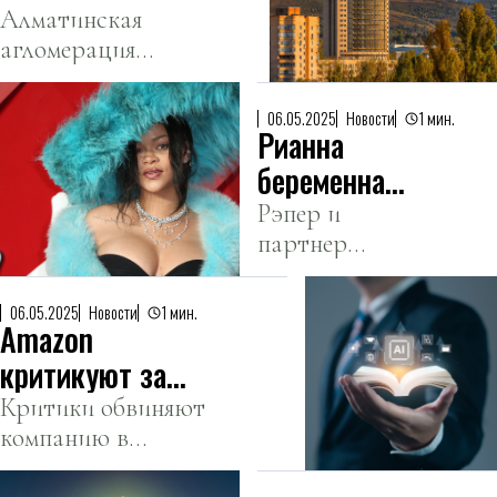
людьми с
вливаются в
Алматинская
целью
агломерация
туристический
сексуальной
лидирует по
сектор
эксплуатации.
объему
Казахстана
06.05.2025
Новости
1 мин.
Рианна
инвестиций в
туристическую
беременна
отрасль
третьим
Рэпер и
Казахстана
партнер
ребенком
певицы A$AP
Rocky
06.05.2025
Новости
1 мин.
Amazon
подтвердил эту
новость на Met
критикуют за
Gala 2025.
продажу книг о
Критики обвиняют
компанию в
СДВГ,
этической
созданных ИИ