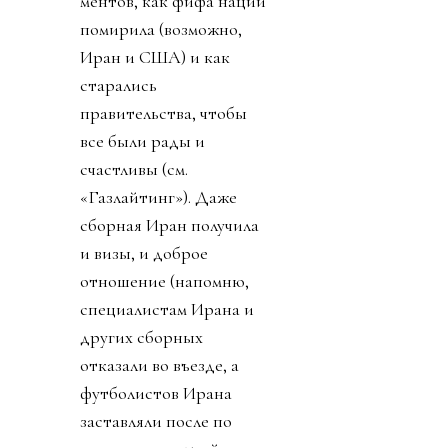
аккаунте Инфантино и
официальном аккаунте
ФИФА появился 887-
словный пост Джанни о
том, как ничтожны
хейтеры и каким
прекрасным был
турнир. Как не было
насилия, издевательств
ментов, как фифа нации
помирила (возможно,
Иран и США) и как
старались
правительства, чтобы
все были рады и
счастливы (см.