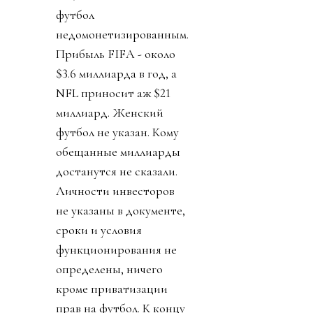
приватизации футбола
и сам план ФИФА.
Футбол к концу дня,
кажется, был спасен.
День 4. Журналисты
изучили 25-страничный
план. Вскрылось, что за
синдикатом, который
сколачивал Кушнер
стоял JPMorgan.
Крупнейший банк США
решил добавить футбол
к своему портфолио,
увеличить количество
международных
соревнований в два с