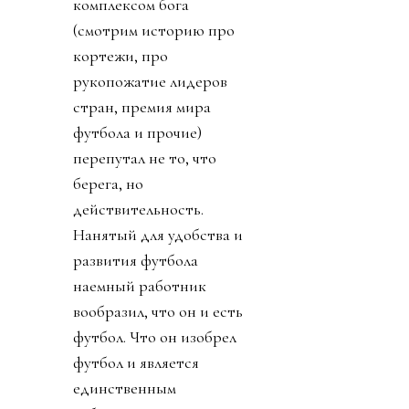
поддержку Инфантино
им выдадут их взятку и
поблагодарить лично
товарища Инфантино за
развитие конголезского
футбола. Английская и
Валлийская ассоциации
футбола закрепили
формально отзыв своей
поддержки Джанни.
Источник изображения Reuters
День 9. Он начинается