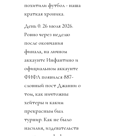
Но не прошло и недели,
как воплощение
коррупции, президент
ФИФА Инфантино,
нажал на спусковой
крючок давно
созревшего плана:
прихватизация футбола.
О том как почти
похитили футбол - наша
краткая хроника.
День 0. 26 июля 2026.
Ровно через неделю
после окончания
финала, на личном