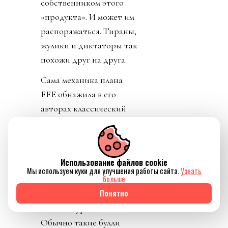
сегодня. И, чую,
новостей еще будет.
Что же можно понять
пока развивается
история?
Никто не может
передать прав больше,
чем имеет сам.
Фундаментальное
правило римского (и
любого другого) права.
Использование файлов cookie
Мы используем куки для улучшения работы сайта.
Узнать
Мегаломаньяк
больше
Инфантино,
Понятно
страдающий
комплексом бога