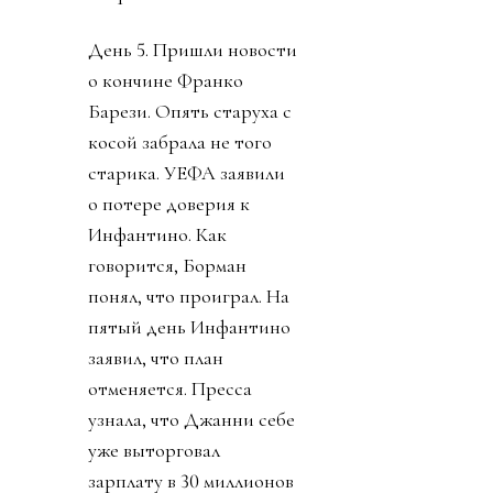
кроме приватизации
прав на футбол. К концу
дня Карлос Кордейро,
один из главных
соратников Инфантино,
человек из Goldman
Sachs, подал в отставку.
Карлос подчеркнул, что
ничего не знал о плане и
что план приватизации
футбола вреден и
должен быть отвергнут.
Политики уровня
премьер-министра
Великобритании
заявляют о