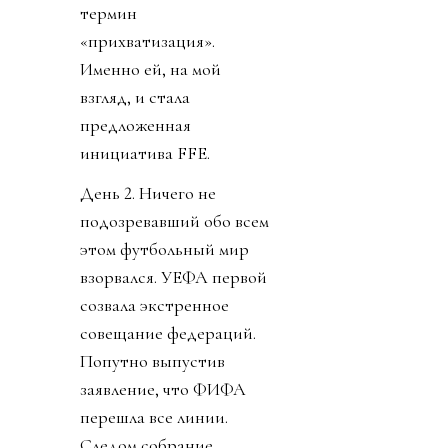
мы вам сказали. Или мы
сами примем.
Позже днем выяснилось,
что изначальный пакет в
20-30% будет отдан
синдикату, который
соберет брат мужа
дочки Трампа по
фамилии Кушнер (те
самые дельцы, которые,
среди прочего,
планируют сровнять
Сектор Газа с землей,
выселить пару
миллионов с родины и
открыть там отели).