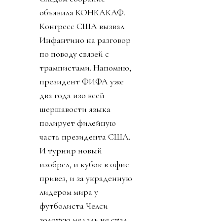
Ордынцы 90х
прекрасно помнят
термин
«прихватизация».
Именно ей, на мой
взгляд, и стала
предложенная
инициатива FFE.
День 2. Ничего не
подозревавший обо всем
этом футбольный мир
взорвался. УЕФА первой
созвала экстренное
совещание федераций.
Попутно выпустив