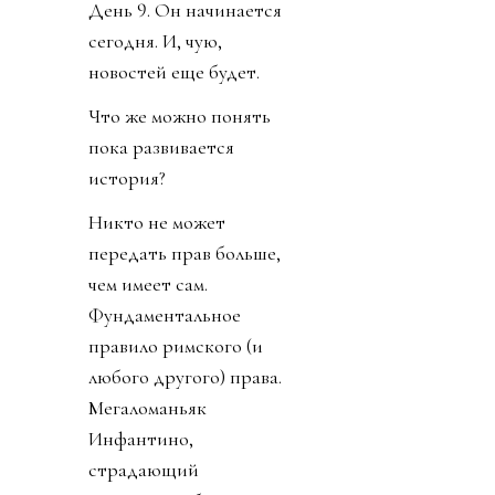
репостить копирующие
текст друг друга посты
федераций,
приветствовавших
решение его,
Инфантино, отменить
план прихватизации.
Опять смотрим что
такое «газлайтинг», а
равно и рассматриваем
подборку стран: Катар,
ОАЭ, Бутан, Шри
Ланка, Марокко.
Федерация футбола
Конго пришла тоже
уточнить, где за