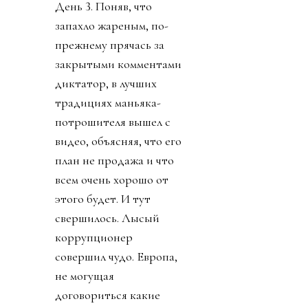
лидером мира у
футболиста Челси
золотую медаль не стал
говорить. И даже
изобрел премию мира,
чтобы вручить
Дональду. Собрату по
крови
беспредельщицкой
(ведь тираны, жулики и
диктаторы так похожи
друг на друга). Причины
такого, вот уж правда,
лизоблюдства начали
вскрываться. Со
стороны федераций