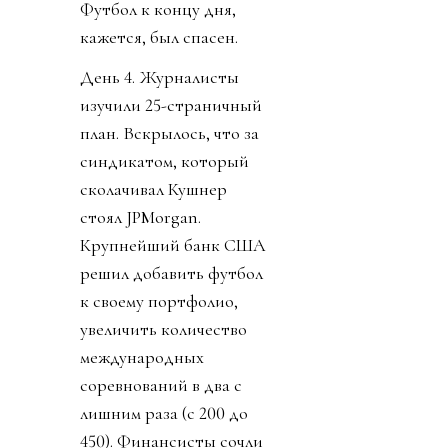
не могущая
договориться какие
дырочки в розетках
должны быть,
объединилась. Все 55
стран УЕФА объявили
бойкот всем
соревнованиям ФИФА
(см. «Посыл в пешее
эротическое
путешествие к объекту
огуречной формы»).
Чуть позже 41 из 41
федераций КОНКАКАФ
единогласно отвергли
саму мысль