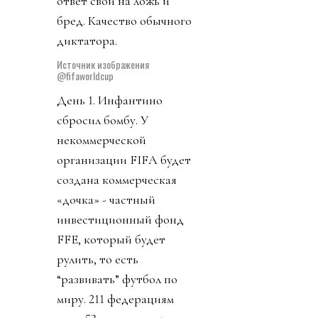
людей лысый през не
дал: комменты, как
всегда, у него и у FIFA
закрыты. Чиновник
запретил упоминать его
пресвятое имя через
«собачку» (@). Плебсу
эгоманьяк предложил
заткнуться и молиться в
ответ свои на ложь и
бред. Качество обычного
диктатора.