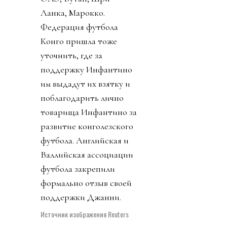
ФИФА? А он не
отвечает на звонки. А на
пресс-конференции
заседатель в белом доме
срочно перестал
понимать, о ком идет
речь, когда его спросили
о лысом корешке.
Картинно вспомнив,
дон заявил, что не
разговаривал с
Инфантино. Лишенный
благословения патрона,
скукожившийся до
размеров Волдеморта,
Джанни, скуля, начал