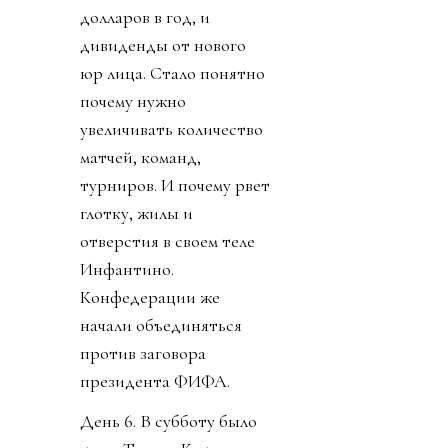
необходимости убрать
Инфантино из ФИФА.
День 5. Пришли новости
о кончине Франко
Барези. Опять старуха с
косой забрала не того