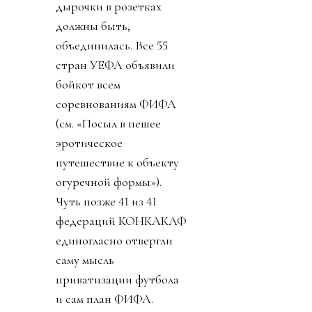
зазвучало слово
«бойкот».
День 3. Поняв, что
запахло жареным, по-
прежнему прячась за
закрытыми комментами
диктатор, в лучших
традициях маньяка-
потрошителя вышел с
видео, объясняя, что его
план не продажа и что
всем очень хорошо от
этого будет. И тут
свершилось. Лысый
коррупционер
совершил чудо. Европа,