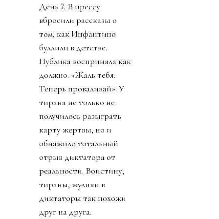
матчей, команд,
турниров. И почему рвет
глотку, жилы и
отверстия в своем теле
Инфантино.
Конфедерации же
начали объединяться
против заговора
президента ФИФА.
День 6. В субботу было
тихо. Только Катар
заявил о своей
поддержке Инфантино.
Напомню, шеф ФИФА и
чемпионат у них провел,