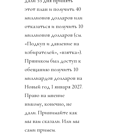
Источник изображения
@fifaworldcup
День 1. Инфантино
сбросил бомбу. У
некоммерческой
организации FIFA будет
создана коммерческая
«дочка» - частный
инвестиционный фонд
FFE, который будет
рулить, то есть