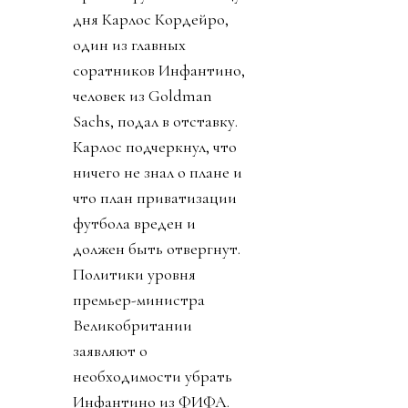
лишним раза (с 200 до
450). Финансисты сочли
футбол
недомонетизированным.
Прибыль FIFA - около
$3.6 миллиарда в год, а
NFL приносит аж $21
миллиард. Женский
футбол не указан. Кому
обещанные миллиарды
достанутся не сказали.
Личности инвесторов
не указаны в документе,
сроки и условия
функционирования не
определены, ничего