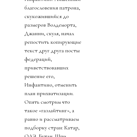
должно. «Жаль тебя.
Теперь проваливай». У
тирана не только не
получилось разыграть
карту жертвы, но и
обнажило тотальный
отрыв диктатора от
реальности. Воистину,
тираны, жулики и
диктаторы так похожи
друг на друга.
День 8. Понедельник. А
где же главный
бенефициар и
«папочка» лысого из