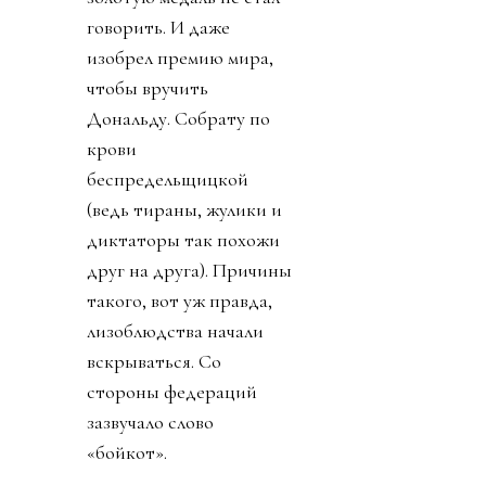
заявление, что ФИФА
перешла все линии.
Следом собрание
объявила КОНКАКАФ.
Конгресс США вызвал
Инфантино на разговор
по поводу связей с
трампистами. Напомню,
президент ФИФА уже
два года изо всей
шершавости языка
полирует филейную
часть президента США.
И турнир новый
изобрел, и кубок в офис
привез, и за украденную