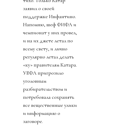
старика. УЕФА заявили
о потере доверия к
Инфантино. Как
говорится, Борман
понял, что проиграл. На
пятый день Инфантино
заявил, что план
отменяется. Пресса
узнала, что Джанни себе
уже выторговал
зарплату в 30 миллионов
долларов в год, и
дивиденды от нового
юр лица. Стало понятно
почему нужно
увеличивать количество