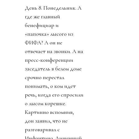
и на их джете летал по
всему свету, и лично
регулярно летал делать
«ку» правителям Катара.
УЕФА пригрозило
уголовным
разбирательством и
потребовала сохранять
все вещественные улики
и информацию о
заговоре.
День 7. В прессу
вбросили рассказы о
том, как Инфантино
буллили в детстве.
Публика восприняла как