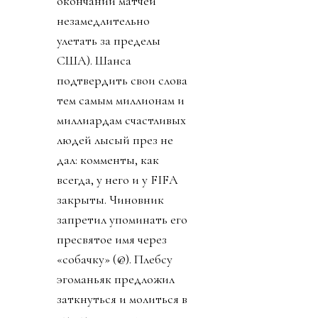
«Газлайтинг»). Даже
сборная Иран получила
и визы, и доброе
отношение (напомню,
специалистам Ирана и
других сборных
отказали во въезде, а
футболистов Ирана
заставляли после по
окончании матчей
незамедлительно
улетать за пределы
США). Шанса
подтвердить свои слова
тем самым миллионам и
миллиардам счастливых