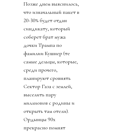
“развивать” футбол по
миру. 211 федерациям
дали 53 дня принять
этот план и получить 40
миллионов долларов или
отказаться и получить 10
миллионов долларов (см.
«Подкуп и давление на
избирателей», «взятка»).
Пряником был доступ к
обещанию получить 10
миллиардов долларов на
Новый год 1 января 2027.
Право на мнение
никому, конечно, не
дали. Принимайте как