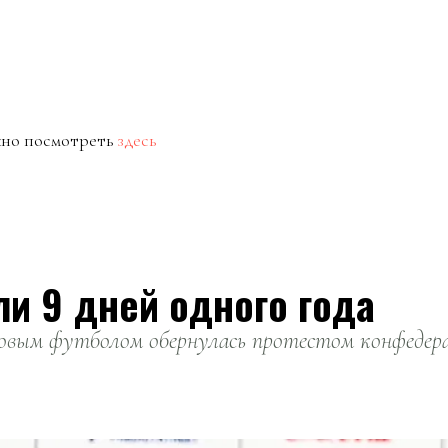
жно посмотреть
здесь
ли 9 дней одного года
вым футболом обернулась протестом конфедерац