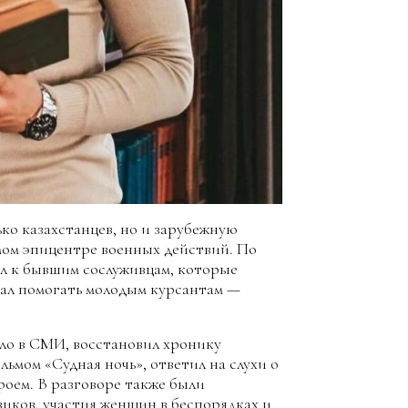
ко казахстанцев, но и зарубежную
амом эпицентре военных действий. По
ел к бывшим сослуживцам, которые
стал помогать молодым курсантам —
было в СМИ, восстановил хронику
ьмом «Судная ночь», ответил на слухи о
ероем. В разговоре также были
иков, участия женщин в беспорядках и