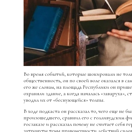
Во время событий, которые шокировали не толь
общественность, он по своей воле оказался в с
его же словам, на площадь Республики он приш
охраняли здание, а когда началась «заваруха», 
уводил их от «беснующейся» толпы.
В ходе подкаста он рассказал то, чего еще не 
произошедшего, сравнил его с голливудским фил
госзаказе и рассказал почему не считает себя г
затронуты темы правомерности действий силов