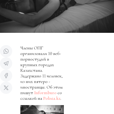
Члены ОПГ
организовали 10 веб-
порностудий в
крупных городах
Казахстана.
Задержано 11 человек,
из них пятеро -
иностранцы. Об этом
пишут
Informburo
со
ссылкой на
Polisia.kz
.