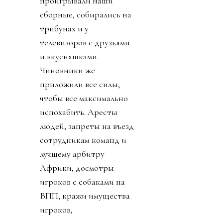
проигрывали наши
сборные, собирались на
трибунах и у
телевизоров с друзьями
и вкусняшками.
Чиновники же
приложили все силы,
чтобы все максимально
испохабить. Аресты
людей, запреты на въезд
сотрудникам команд и
лучшему арбитру
Африки, досмотры
игроков с собаками на
ВПП, кражи имущества
игроков,