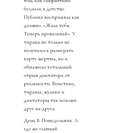
том, как Инфантино
буллили в детстве.
Публика восприняла как
должно. «Жаль тебя.
Теперь проваливай». У
тирана не только не
получилось разыграть
карту жертвы, но и
обнажило тотальный
отрыв диктатора от
реальности. Воистину,
тираны, жулики и
диктаторы так похожи
друг на друга.
День 8. Понедельник. А
где же главный