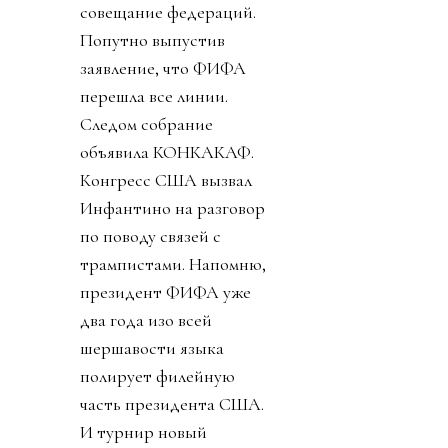
совещание федераций.
Попутно выпустив
заявление, что ФИФА
перешла все линии.
Следом собрание
объявила КОНКАКАФ.
Конгресс США вызвал
Инфантино на разговор
по поводу связей с
трампистами. Напомню,
президент ФИФА уже
два года изо всей
шершавости языка
полирует филейную
часть президента США.
И турнир новый