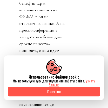
бенефициар и
«папочка» лысого из
ФИФА? А он не
отвечает на звонки. А на
пресс-конференции
заседатель в белом доме
срочно перестал
понимать, о ком идет
речь, когда его спросили
о лысом корешке.
Картинно вспомнив,
Использование файлов cookie
дон заявил, что не
Мы используем куки для улучшения работы сайта.
Узнать
разговаривал с
больше
Инфантино. Лишенный
Понятно
благословения патрона,
скукожившийся до