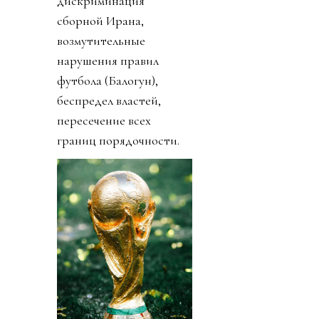
дискриминация
сборной Ирана,
возмутительные
нарушения правил
футбола (Балогун),
беспредел властей,
пересечение всех
границ порядочности.