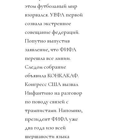
этом футбольный мир
взорвался. УЕФА первой
созвала экстренное
совещание федераций.
Попутно выпустив
заявление, что ФИФА
перешла все линии.
Следом собрание
объявила КОНКАКАФ.
Конгресс США вызвал
Инфантино на разговор
по поводу связей с
трампистами. Напомню,
президент ФИФА уже
два года изо всей
шершавости языка