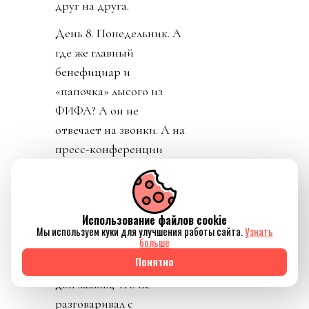
друг на друга.
День 8. Понедельник. А
где же главный
бенефициар и
«папочка» лысого из
ФИФА? А он не
отвечает на звонки. А на
пресс-конференции
заседатель в белом доме
срочно перестал
понимать, о ком идет
Использование файлов cookie
речь, когда его спросили
Мы используем куки для улучшения работы сайта.
Узнать
больше
о лысом корешке.
Понятно
Картинно вспомнив,
дон заявил, что не
разговаривал с