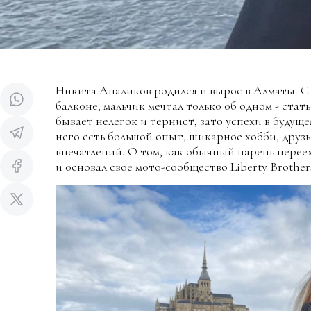
Никита Апаликов родился и вырос в Алматы. С 
балконе, мальчик мечтал только об одном - стать
бывает нелегок и тернист, зато успехи в будуще
него есть большой опыт, шикарное хобби, друз
впечатлений. О том, как обычный парень перее
и основал свое мото-сообщество Liberty Brother