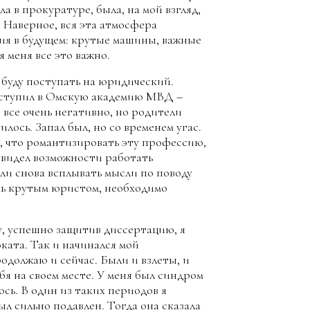
а в прокуратуре, была, на мой взгляд,
 Наверное, вся эта атмосфера
ния в будущем: крутые машины, важные
 меня все это важно.
то буду поступать на юридический.
поступил в Омскую академию МВД –
 все очень негативно, но родители
илось. Запал был, но со временем угас.
, что романтизировать эту профессию,
е видел возможности работать
али снова всплывать мысли по поводу
ыть крутым юристом, необходимо
ду, успешно защитив диссертацию, я
оката. Так и начинался мой
должаю и сейчас. Были и взлеты, и
ебя на своем месте. У меня был синдром
юсь. В один из таких периодов я
ыл сильно подавлен. Тогда она сказала