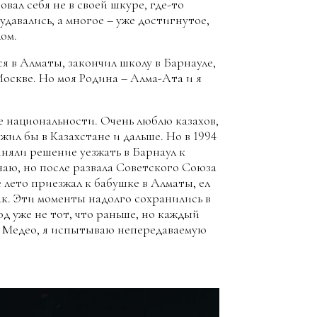
овал себя не в своей шкуре, где-то
давались, а многое – уже достигнутое,
ом.
ся в Алматы, закончил школу в Барнауле,
оскве. Но моя Родина – Алма-Ата и я
е национальности. Очень люблю казахов,
 жил бы в Казахстане и дальше. Но в 1994
иняли решение уезжать в Барнаул к
наю, но после развала Советского Союза
е лето приезжал к бабушке в Алматы, ел
. Эти моменты надолго сохранились в
од уже не тот, что раньше, но каждый
а Медео, я испытываю непередаваемую