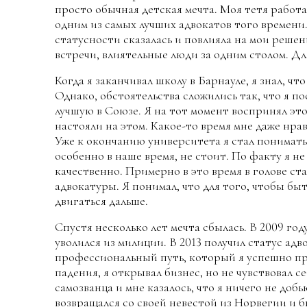
просто обычная детская мечта. Моя тетя работал
одним из самых лучших адвокатов того времени.
статусности сказалась и повлияла на мои реше
встречи, влиятельные люди за одним столом. Для
Когда я заканчивал школу в Барнауле, я знал, ч
Однако, обстоятельства сложились так, что я 
лучшую в Союзе. Я на тот момент воспринял это
настояли на этом. Какое-то время мне даже нрав
Уже к окончанию университета я стал понимать
особенно в наше время, не стоит. По факту я н
качественно. Примерно в это время в голове ст
адвокатуры. Я понимал, что для того, чтобы б
двигаться дальше.
Спустя несколько лет мечта сбылась. В 2009 го
уволился из милиции. В 2013 получил статус адв
профессиональный путь, который я успешно про
падения, я открывал бизнес, но не чувствовал с
самозванца и мне казалось, что я ничего не добь
возвращался со своей невестой из Норвегии и б