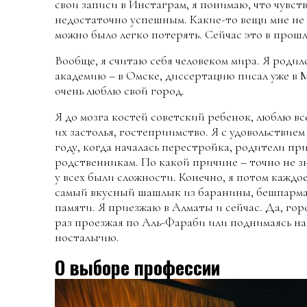
свои записи в Инстаграм, я понимаю, что чувств
недостаточно успешным. Какие-то вещи мне не у
можно было легко потерять. Сейчас это в прошл
Вообще, я считаю себя человеком мира. Я родил
академию – в Омске, диссертацию писал уже в М
очень люблю свой город.
Я до мозга костей советский ребенок, люблю вс
их застолья, гостеприимство. Я с удовольствием
году, когда началась перестройка, родители пр
родственникам. По какой причине – точно не з
у всех были сложности. Конечно, я потом каждо
самый вкусный шашлык из баранины, бешпармак
памяти. Я приезжаю в Алматы и сейчас. Да, гор
раз проезжая по Аль-Фараби или поднимаясь н
ностальгию.
О выборе профессии