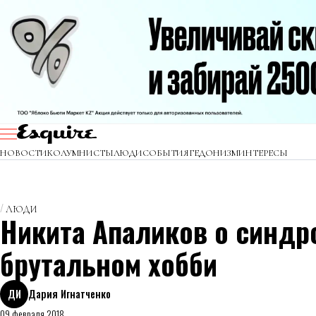
НОВОСТИ
КОЛУМНИСТЫ
ЛЮДИ
СОБЫТИЯ
ГЕДОНИЗМ
ИНТЕРЕСЫ
ЛЮДИ
Никита Апаликов о синдр
брутальном хобби
ДИ
Дария Игнатченко
09 февраля 2018