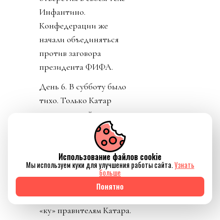
Инфантино.
Конфедерации же
начали объединяться
против заговора
президента ФИФА.
День 6. В субботу было
тихо. Только Катар
заявил о своей
поддержке Инфантино.
Напомню, шеф ФИФА и
чемпионат у них провел,
Использование файлов cookie
Мы используем куки для улучшения работы сайта.
Узнать
и на их джете летал по
больше
всему свету, и лично
Понятно
регулярно летал делать
«ку» правителям Катара.