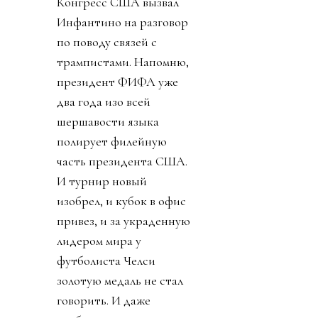
Конгресс США вызвал
Инфантино на разговор
по поводу связей с
трампистами. Напомню,
президент ФИФА уже
два года изо всей
шершавости языка
полирует филейную
часть президента США.
И турнир новый
изобрел, и кубок в офис
привез, и за украденную
лидером мира у
футболиста Челси
золотую медаль не стал
говорить. И даже