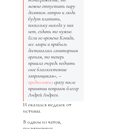
можно отпустить пару
десятков литров и люди
будут платить,
поскольку выхода у них
нет, ездить то нужно.
Если во времена Ковида,
все лавры и прибыль
доставалась санитарным
врачам, то теперь
пришла очередь поднять
свое благосостояние
заправщикам», –
предположил
сразу после
принятия поправок блогер
Андрей Андреев.
И оказался недалек от
истины.
В одном из чатов,
посвященных