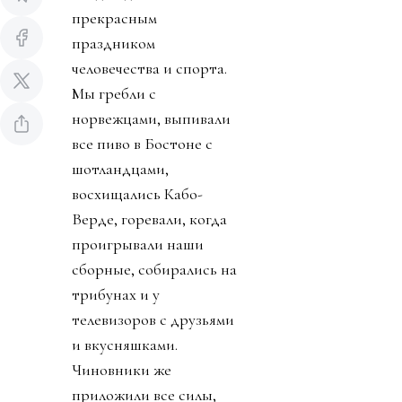
прекрасным
праздником
человечества и спорта.
Мы гребли с
норвежцами, выпивали
все пиво в Бостоне с
шотландцами,
восхищались Кабо-
Верде, горевали, когда
проигрывали наши
сборные, собирались на
трибунах и у
телевизоров с друзьями
и вкусняшками.
Чиновники же
приложили все силы,