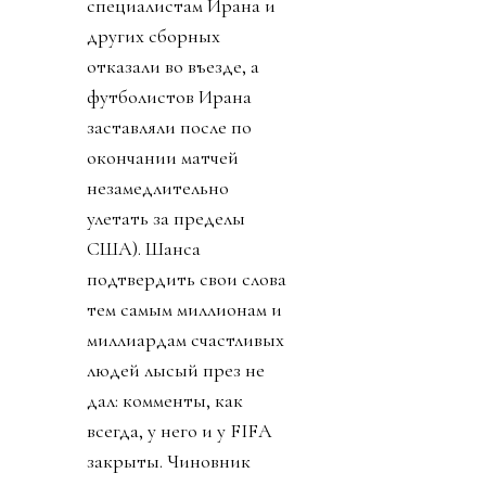
специалистам Ирана и
других сборных
отказали во въезде, а
футболистов Ирана
заставляли после по
окончании матчей
незамедлительно
улетать за пределы
США). Шанса
подтвердить свои слова
тем самым миллионам и
миллиардам счастливых
людей лысый през не
дал: комменты, как
всегда, у него и у FIFA
закрыты. Чиновник