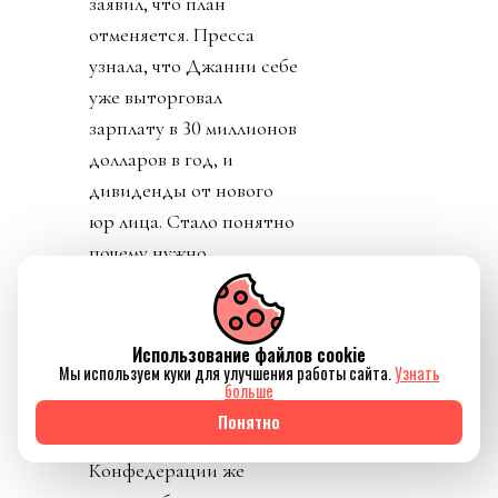
заявил, что план
отменяется. Пресса
узнала, что Джанни себе
уже выторговал
зарплату в 30 миллионов
долларов в год, и
дивиденды от нового
юр лица. Стало понятно
почему нужно
увеличивать количество
матчей, команд,
турниров. И почему рвет
Использование файлов cookie
Мы используем куки для улучшения работы сайта.
Узнать
глотку, жилы и
больше
отверстия в своем теле
Понятно
Инфантино.
Конфедерации же