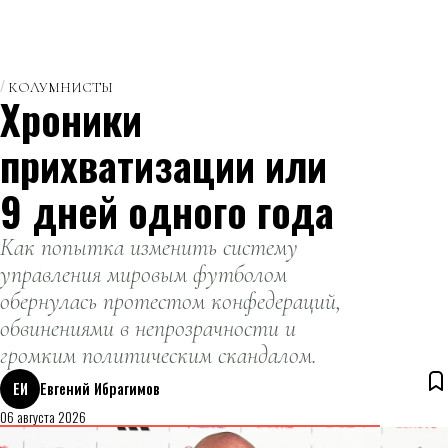
КОЛУМНИСТЫ
Хроники
прихватизации или
9 дней одного года
Как попытка изменить систему
управления мировым футболом
обернулась протестом конфедераций,
обвинениями в непрозрачности и
громким политическим скандалом.
ЕИ
Евгений Ибрагимов
06 августа 2026