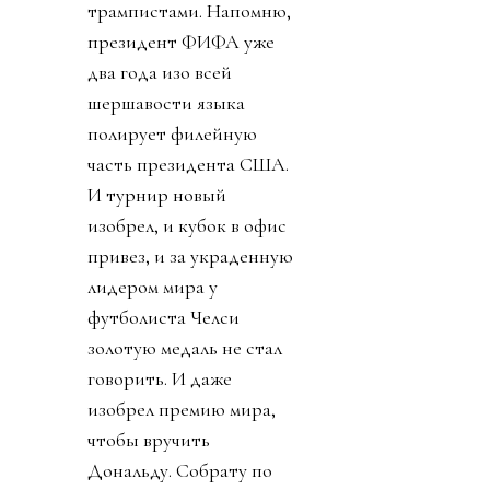
трампистами. Напомню,
президент ФИФА уже
два года изо всей
шершавости языка
полирует филейную
часть президента США.
И турнир новый
изобрел, и кубок в офис
привез, и за украденную
лидером мира у
футболиста Челси
золотую медаль не стал
говорить. И даже
изобрел премию мира,
чтобы вручить
Дональду. Собрату по