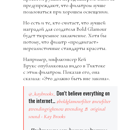
предупреждают, что фильтром лучше
пользоваться при хорошем освещении.
Но есть и те, кто считает, что лучшей
наградой для создателя Bold Glamour
будет тюремное заключение. Хотя бы
потому, что фильтр «продвигает»
нереалистичные стандарты красоты.
Например, инфлюэнсер Кей
Брукс опубликовала видео в Тиктоке
с этим фильтром. Показав его, она
сказала: «Это должно быть вне закона».
Don’t believe everything on
@_kaybrooks_
the internet…
#boldglamourfilter
#newfilter
#trendingrightnow
#trending
♬ original
sound - Kay Brooks
«Представьте всех девочек-подростков,