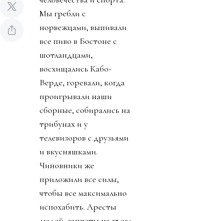
Мы гребли с
норвежцами, выпивали
все пиво в Бостоне с
шотландцами,
восхищались Кабо-
Верде, горевали, когда
проигрывали наши
сборные, собирались на
трибунах и у
телевизоров с друзьями
и вкусняшками.
Чиновники же
приложили все силы,
чтобы все максимально
испохабить. Аресты
людей, запреты на въезд