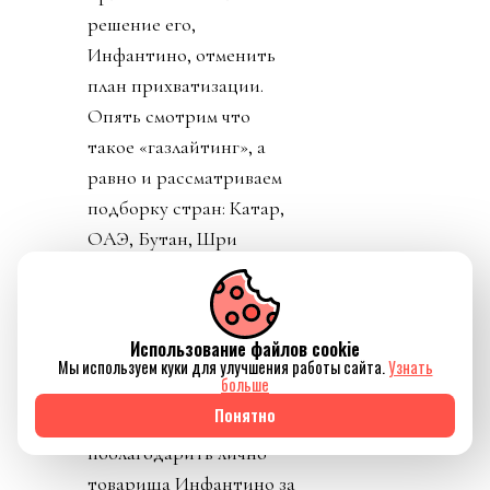
решение его,
Инфантино, отменить
план прихватизации.
Опять смотрим что
такое «газлайтинг», а
равно и рассматриваем
подборку стран: Катар,
ОАЭ, Бутан, Шри
Ланка, Марокко.
Федерация футбола
Конго пришла тоже
Использование файлов cookie
уточнить, где за
Мы используем куки для улучшения работы сайта.
Узнать
больше
поддержку Инфантино
Понятно
им выдадут их взятку и
поблагодарить лично
товарища Инфантино за