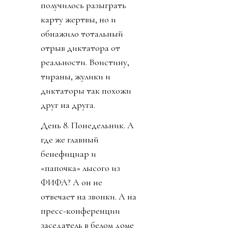
получилось разыграть
карту жертвы, но и
обнажило тотальный
отрыв диктатора от
реальности. Воистину,
тираны, жулики и
диктаторы так похожи
друг на друга.
День 8. Понедельник. А
где же главный
бенефициар и
«папочка» лысого из
ФИФА? А он не
отвечает на звонки. А на
пресс-конференции
заседатель в белом доме