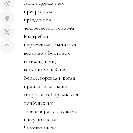
Люди сделали его
прекрасным
праздником
человечества и спорта.
Мы гребли с
норвежцами, выпивали
все пиво в Бостоне с
шотландцами,
восхищались Кабо-
Верде, горевали, когда
проигрывали наши
сборные, собирались на
трибунах и у
телевизоров с друзьями
и вкусняшками.
Чиновники же