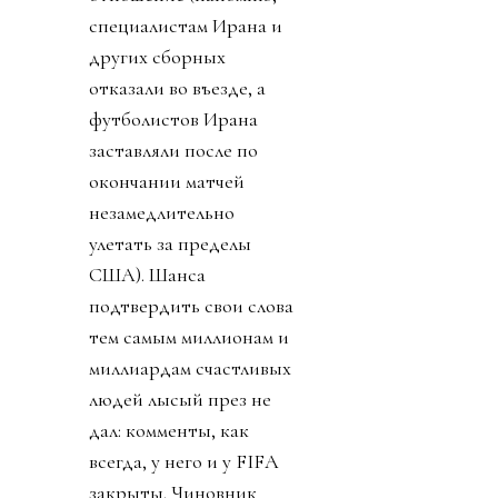
специалистам Ирана и
других сборных
отказали во въезде, а
футболистов Ирана
заставляли после по
окончании матчей
незамедлительно
улетать за пределы
США). Шанса
подтвердить свои слова
тем самым миллионам и
миллиардам счастливых
людей лысый през не
дал: комменты, как
всегда, у него и у FIFA
закрыты. Чиновник