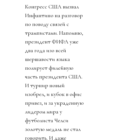
Конгресс США вызвал
Инфантино на разговор
по поводу связей с
трампистами. Напомню,
президент ФИФА уже
два года изо всей
шершавости языка
полирует филейную
часть президента США.
И турнир новый
изобрел, и кубок в офис
привез, и за украденную
лидером мира у
футболиста Челси
золотую медаль не стал
говорить. И даже