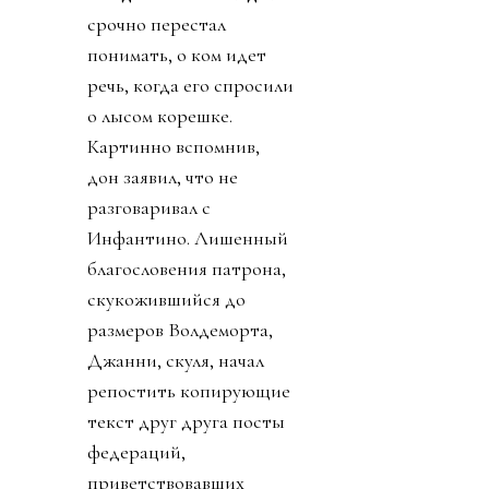
срочно перестал
понимать, о ком идет
речь, когда его спросили
о лысом корешке.
Картинно вспомнив,
дон заявил, что не
разговаривал с
Инфантино. Лишенный
благословения патрона,
скукожившийся до
размеров Волдеморта,
Джанни, скуля, начал
репостить копирующие
текст друг друга посты
федераций,
приветствовавших