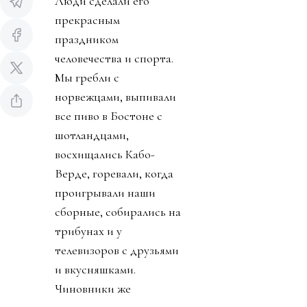
Люди сделали его
прекрасным
праздником
человечества и спорта.
Мы гребли с
норвежцами, выпивали
все пиво в Бостоне с
шотландцами,
восхищались Кабо-
Верде, горевали, когда
проигрывали наши
сборные, собирались на
трибунах и у
телевизоров с друзьями
и вкусняшками.
Чиновники же