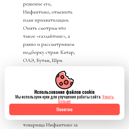
решение его,
Инфантино, отменить
план прихватизации.
Опять смотрим что
такое «газлайтинг», а
равно и рассматриваем
подборку стран: Катар,
ОАЭ, Бутан, Шри
Ланка, Марокко.
Федерация футбола
Конго пришла тоже
Использование файлов cookie
уточнить, где за
Мы используем куки для улучшения работы сайта.
Узнать
поддержку Инфантино
больше
им выдадут их взятку и
Понятно
поблагодарить лично
товарища Инфантино за