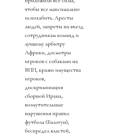
приложили все силы,
чтобы все максимально
испохабить. Аресты
людей, запреты на въезд
сотрудникам команд и
лучшему арбитру
Африки, досмотры
игроков с собаками на
ВПП, кражи имущества
игроков,
дискриминация
сборной Ирана,
возмутительные
нарушения правил
футбола (Балогун),
беспредел властей,