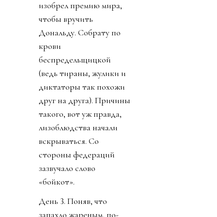
изобрел премию мира,
чтобы вручить
Дональду. Собрату по
крови
беспредельщицкой
(ведь тираны, жулики и
диктаторы так похожи
друг на друга). Причины
такого, вот уж правда,
лизоблюдства начали
вскрываться. Со
стороны федераций
зазвучало слово
«бойкот».
День 3. Поняв, что
запахло жареным, по-