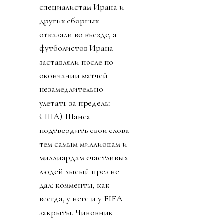
специалистам Ирана и
других сборных
отказали во въезде, а
футболистов Ирана
заставляли после по
окончании матчей
незамедлительно
улетать за пределы
США). Шанса
подтвердить свои слова
тем самым миллионам и
миллиардам счастливых
людей лысый през не
дал: комменты, как
всегда, у него и у FIFA
закрыты. Чиновник