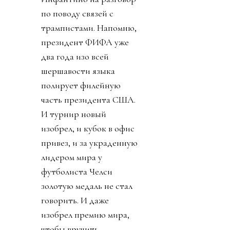
по поводу связей с
трампистами. Напомню,
президент ФИФА уже
два года изо всей
шершавости языка
полирует филейную
часть президента США.
И турнир новый
изобрел, и кубок в офис
привез, и за украденную
лидером мира у
футболиста Челси
золотую медаль не стал
говорить. И даже
изобрел премию мира,
чтобы вручить