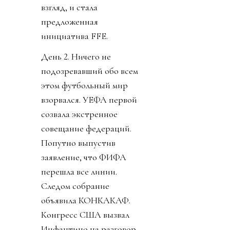
взгляд, и стала
предложенная
инициатива FFE.
День 2. Ничего не
подозревавший обо всем
этом футбольный мир
взорвался. УЕФА первой
созвала экстренное
совещание федераций.
Попутно выпустив
заявление, что ФИФА
перешла все линии.
Следом собрание
объявила КОНКАКАФ.
Конгресс США вызвал
Инфантино на разговор