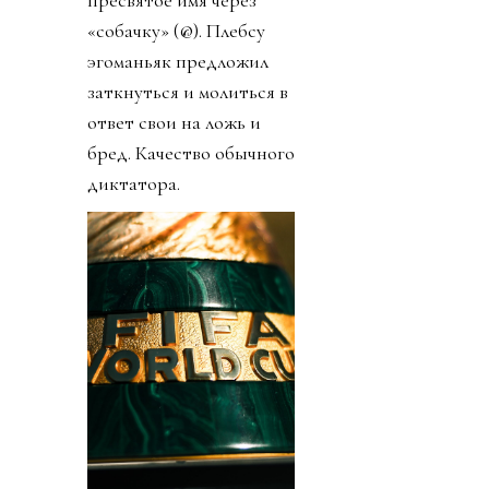
пресвятое имя через
«собачку» (@). Плебсу
эгоманьяк предложил
заткнуться и молиться в
ответ свои на ложь и
бред. Качество обычного
диктатора.