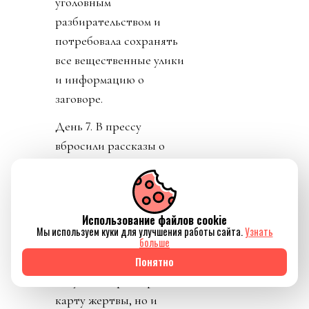
уголовным
разбирательством и
потребовала сохранять
все вещественные улики
и информацию о
заговоре.
День 7. В прессу
вбросили рассказы о
том, как Инфантино
буллили в детстве.
Публика восприняла как
Использование файлов cookie
должно. «Жаль тебя.
Мы используем куки для улучшения работы сайта.
Узнать
Теперь проваливай». У
больше
тирана не только не
Понятно
получилось разыграть
карту жертвы, но и