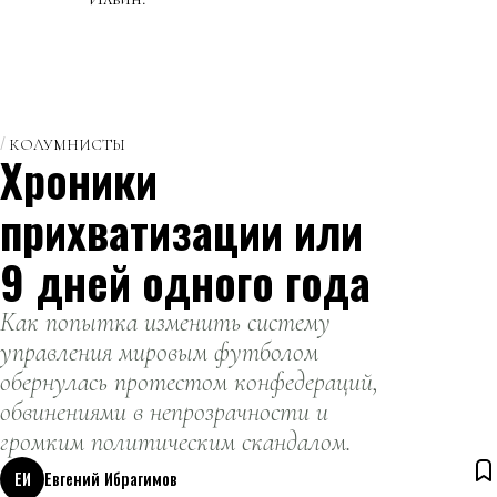
КОЛУМНИСТЫ
Хроники
прихватизации или
9 дней одного года
Как попытка изменить систему
управления мировым футболом
обернулась протестом конфедераций,
обвинениями в непрозрачности и
громким политическим скандалом.
ЕИ
Евгений Ибрагимов