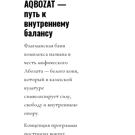
AQBOZAT —
путь к
внутреннему
балансу
Флагманская баня
комплекса названа в
честь мифического
Ақбозата — белого коня,
который в казахской
культуре
символизирует силу,
свободу и внутреннюю
опору.
Концепция программы
построена вокруг