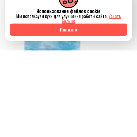
силы, но и ненадолго
Использование файлов cookie
отключиться от
Мы используем куки для улучшения работы сайта.
Узнать
привычного ритма
больше
жизни.
Понятно
Источник изображения
AQBOZAT
Сегодня баня всё
меньше ассоциируется
исключительно с
традицией или
способом провести
выходной. Она