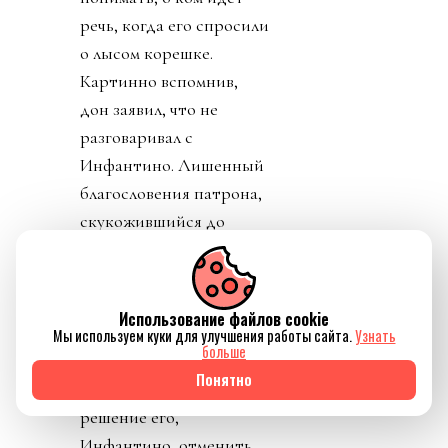
речь, когда его спросили
о лысом корешке.
Картинно вспомнив,
дон заявил, что не
разговаривал с
Инфантино. Лишенный
благословения патрона,
скукожившийся до
размеров Волдеморта,
Джанни, скуля, начал
репостить копирующие
Использование файлов cookie
текст друг друга посты
Мы используем куки для улучшения работы сайта.
Узнать
больше
федераций,
Понятно
приветствовавших
решение его,
Инфантино, отменить