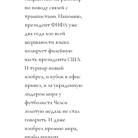
по поводу связей с
трампистами. Напомню,
президент ФИФА уже
два года изо всей
шершавости языка
полирует филейную
часть президента США.
И турнир новый
изобрел, и кубок в офис
привез, и за украденную
лидером мира у
футболиста Челси
золотую медаль не стал
говорить. И даже
изобрел премию мира,
чтобы вручить