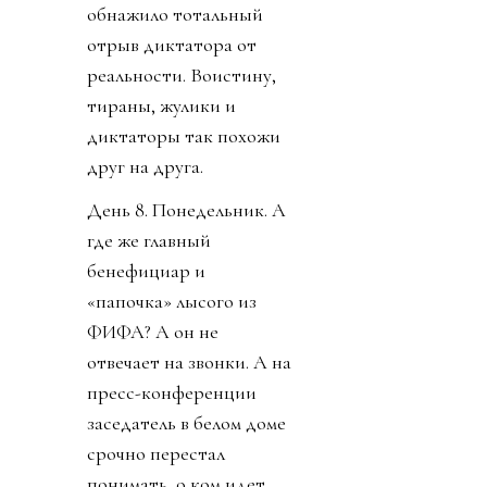
обнажило тотальный
отрыв диктатора от
реальности. Воистину,
тираны, жулики и
диктаторы так похожи
друг на друга.
День 8. Понедельник. А
где же главный
бенефициар и
«папочка» лысого из
ФИФА? А он не
отвечает на звонки. А на
пресс-конференции
заседатель в белом доме
срочно перестал
понимать, о ком идет