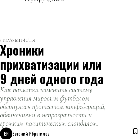
КОЛУМНИСТЫ
Хроники
прихватизации или
9 дней одного года
Как попытка изменить систему
управления мировым футболом
обернулась протестом конфедераций,
обвинениями в непрозрачности и
громким политическим скандалом.
ЕИ
Евгений Ибрагимов