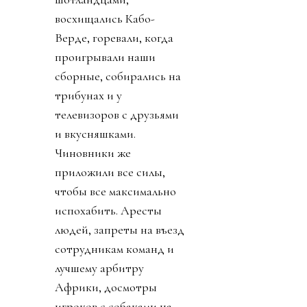
восхищались Кабо-
Верде, горевали, когда
проигрывали наши
сборные, собирались на
трибунах и у
телевизоров с друзьями
и вкусняшками.
Чиновники же
приложили все силы,
чтобы все максимально
испохабить. Аресты
людей, запреты на въезд
сотрудникам команд и
лучшему арбитру
Африки, досмотры
игроков с собаками на