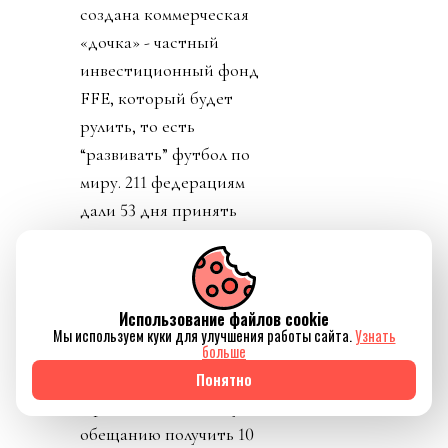
создана коммерческая
«дочка» - частный
инвестиционный фонд
FFE, который будет
рулить, то есть
“развивать” футбол по
миру. 211 федерациям
дали 53 дня принять
этот план и получить 40
миллионов долларов или
отказаться и получить 10
Использование файлов cookie
миллионов долларов (см.
Мы используем куки для улучшения работы сайта.
Узнать
«Подкуп и давление на
больше
избирателей», «взятка»).
Понятно
Пряником был доступ к
обещанию получить 10