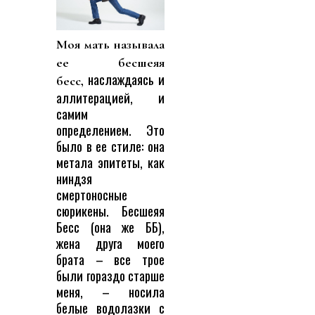
Моя мать называла
ее бесшеяя
наслаждаясь и
бесс,
аллитерацией, и
самим
определением. Это
было в ее стиле: она
метала эпитеты, как
ниндзя
смертоносные
сюрикены. Бесшеяя
Бесс (она же ББ),
жена друга моего
брата – все трое
были гораздо старше
меня, – носила
белые водолазки с