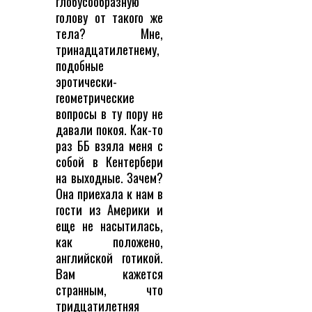
глобусообразную
голову от такого же
тела? Мне,
тринадцатилетнему,
подобные
эротически-
геометрические
вопросы в ту пору не
давали покоя. Как-то
раз ББ взяла меня с
собой в Кентербери
на выходные. Зачем?
Она приехала к нам в
гости из Америки и
еще не насытилась,
как положено,
английской готикой.
Вам кажется
странным, что
тридцатилетняя