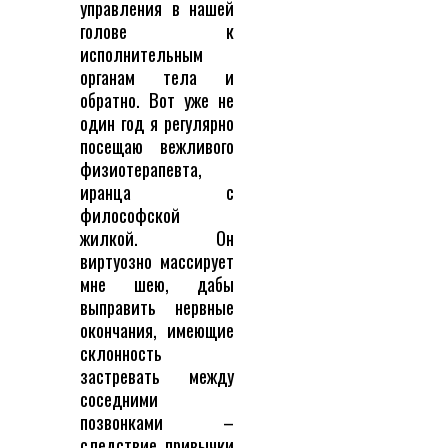
управления в нашей
голове к
исполнительным
органам тела и
обратно. Вот уже не
один год я регулярно
посещаю вежливого
физиотерапевта,
иранца с
философской
жилкой. Он
виртуозно массирует
мне шею, дабы
выправить нервные
окончания, имеющие
склонность
застревать между
соседними
позвонками –
следствие привычки