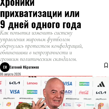
Хроники
прихватизации или
9 дней одного года
Как попытка изменить систему
управления мировым футболом
обернулась протестом конфедераций,
обвинениями в непрозрачности и
громким политическим скандалом.
ЕИ
Евгений Ибрагимов
06 августа 2026