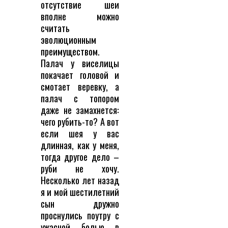
отсутствие шеи
вполне можно
считать
эволюционным
преимуществом.
Палач у виселицы
покачает головой и
смотает веревку, а
палач с топором
даже не замахнется:
чего рубить-то? А вот
если шея у вас
длинная, как у меня,
тогда другое дело –
руби не хочу.
Несколько лет назад
я и мой шестилетний
сын дружно
проснулись поутру с
ужасной болью в