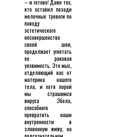
– и готово! Даже тех,
кто оставил позади
мелочные тревоги по
поводу
эстетического
несовершенства
своей шеи,
продолжает угнетать
ее роковая
уязвимость. Это мыс,
отделяющий нас от
материка нашего
тела, и хотя порой
мы страшимся
вируса Эбола,
способного
превратить наши
внутренности в
зловонную жижу, на
подсознательном