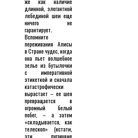
же как наличие
длинной, элегантной
лебединой шеи еще
ничего не
гарантирует.
Вспомните
переживания Алисы
в Стране чудес, когда
она пьет волшебное
зелье из бутылочки
с императивной
этикеткой и сначала
катастрофически
вырастает – ее шея
превращается в
огромный белый
побег, – а затем
«складывается, как
телескоп» (кстати,
эти пугающие