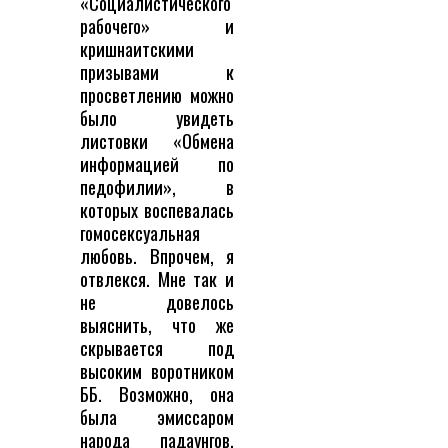
«Социалистического
рабочего» и
кришнаитскими
призывами к
просветлению можно
было увидеть
листовки «Обмена
информацией по
педофилии», в
которых воспевалась
гомосексуальная
любовь. Впрочем, я
отвлекся. Мне так и
не довелось
выяснить, что же
скрывается под
высоким воротником
ББ. Возможно, она
была эмиссаром
народа падаунгов,