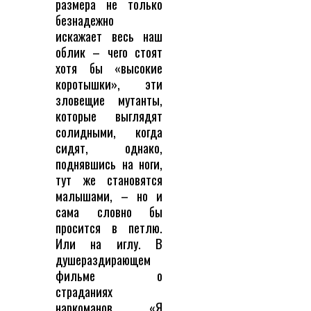
размера не только
безнадежно
искажает весь наш
облик – чего стоят
хотя бы «высокие
коротышки», эти
зловещие мутанты,
которые выглядят
солидными, когда
сидят, однако,
поднявшись на ноги,
тут же становятся
малышами, – но и
сама словно бы
просится в петлю.
Или на иглу. В
душераздирающем
фильме о
страданиях
наркоманов «Я