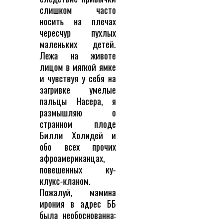
слишком часто
носить на плечах
чересчур пухлых
маленьких детей.
Лежа на животе
лицом в мягкой ямке
и чувствуя у себя на
загривке умелые
пальцы Насера, я
размышляю о
странном плоде
Билли Холидей и
обо всех прочих
афроамериканцах,
повешенных ку-
клукс-кланом.
Пожалуй, мамина
ирония в адрес ББ
была необоснованна: