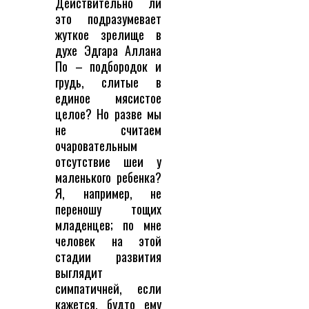
Действительно ли
это подразумевает
жуткое зрелище в
духе Эдгара Аллана
По – подбородок и
грудь, слитые в
единое мясистое
целое? Но разве мы
не считаем
очаровательным
отсутствие шеи у
маленького ребенка?
Я, например, не
переношу тощих
младенцев; по мне
человек на этой
стадии развития
выглядит
симпатичней, если
кажется, будто ему