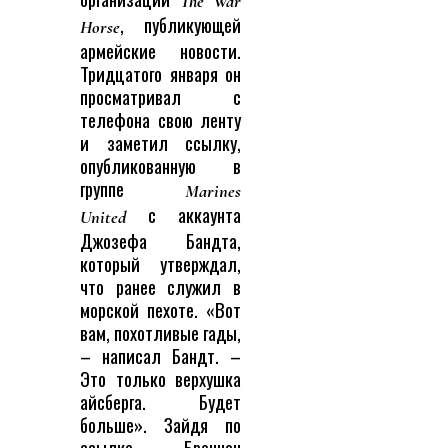
The War
, публикующей
Horse
армейские новости.
Тридцатого января он
просматривал с
телефона свою ленту
и заметил ссылку,
опубликованную в
группе
Marines
с аккаунта
United
Джозефа Бандта,
который утверждал,
что ранее служил в
морской пехоте. «Вот
вам, похотливые гады,
– написал Бандт. –
Это только верхушка
айсберга. Будет
больше». Зайдя по
ссылке, Бреннан