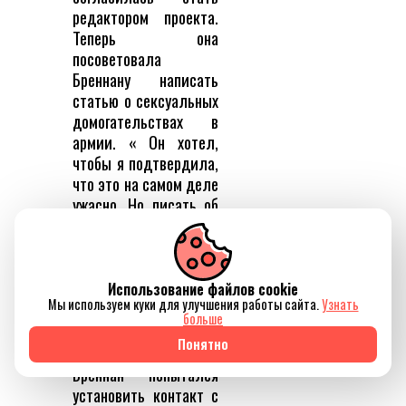
редактором проекта.
Теперь она
посоветовала
Бреннану написать
статью о сексуальных
домогательствах в
армии. « Он хотел,
чтобы я подтвердила,
что это на самом деле
ужасно. Но писать об
этом он не собирался.
Ему казалось, что он
предает своих
товарищей», –
Использование файлов cookie
Мы используем куки для улучшения работы сайта.
Узнать
вспоминает Хайатт.
больше
Понятно
Анна Хайатт
Бреннан попытался
установить контакт с