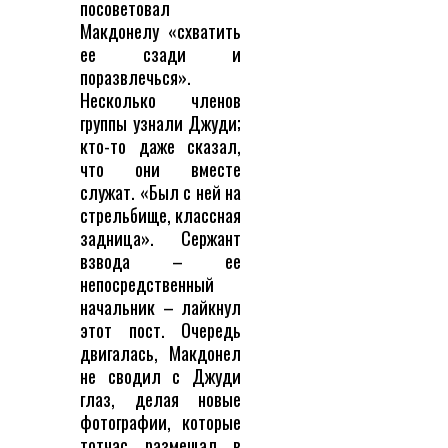
посоветовал
Макдонелу «схватить
ее сзади и
поразвлечься».
Несколько членов
группы узнали Джуди;
кто-то даже сказал,
что они вместе
служат. «Был с ней на
стрельбище, классная
задница». Сержант
взвода – ее
непосредственный
начальник – лайкнул
этот пост. Очередь
двигалась, Макдонел
не сводил с Джуди
глаз, делая новые
фотографии, которые
тотчас размещал в