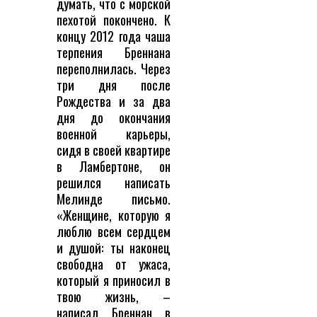
думать, что с морской
пехотой покончено. К
концу 2012 года чаша
терпения Бреннана
переполнилась. Через
три дня после
Рождества и за два
дня до окончания
военной карьеры,
сидя в своей квартире
в Ламбертоне, он
решился написать
Мелинде письмо.
«Женщине, которую я
люблю всем сердцем
и душой: ты наконец
свободна от ужаса,
который я приносил в
твою жизнь, –
написал Бреннан в