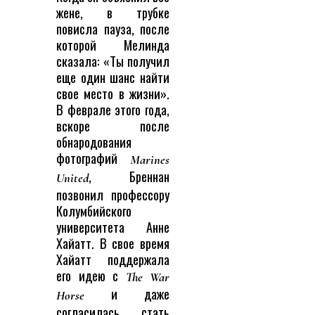
жене, в трубке
повисла пауза, после
которой Мелинда
сказала: «Ты получил
еще один шанс найти
свое место в жизни».
В феврале этого года,
вскоре после
обнародования
фотографий
Marines
, Бреннан
United
позвонил профессору
Колумбийского
университета Анне
Хайатт. В свое время
Хайатт поддержала
его идею с
The War
и даже
Horse
согласилась стать