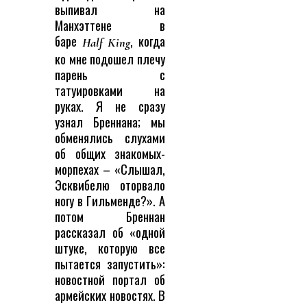
выпивал на
Манхэттене в
баре
, когда
Half King
ко мне подошел плечу
парень с
татуировками на
руках. Я не сразу
узнал Бреннана; мы
обменялись слухами
об общих знакомых-
морпехах – «Слышал,
Эсквибелю оторвало
ногу в Гильменде?». А
потом Бреннан
рассказал об «одной
штуке, которую все
пытается запустить»:
новостной портал об
армейских новостях. В