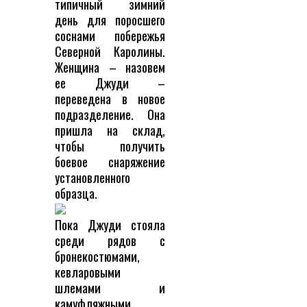
типичный зимний
день для поросшего
соснами побережья
Северной Каролины.
Женщина – назовем
ее Джуди –
переведена в новое
подразделение. Она
пришла на склад,
чтобы получить
боевое снаряжение
установленного
образца.
Пока Джуди стояла
среди рядов с
бронекостюмами,
кевларовыми
шлемами и
камуфляжными