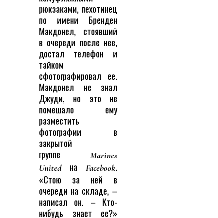
рюкзаками, пехотинец
по имени Бренден
Макдонел, стоявший
в очереди после нее,
достал телефон и
тайком
сфотографировал ее.
Макдонел не знал
Джуди, но это не
помешало ему
разместить
фотографии в
закрытой
группе
Marines
на
.
United
Facebook
«Стою за ней в
очереди на складе, –
написал он. – Кто-
нибудь знает ее?»