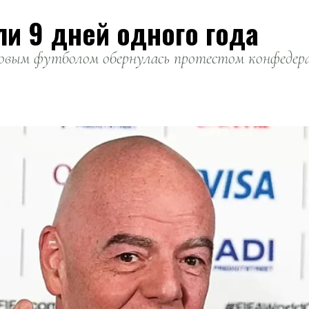
ли 9 дней одного года
вым футболом обернулась протестом конфедерац