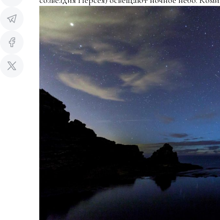
созвездия Персея) освещают ночное небо. Коми