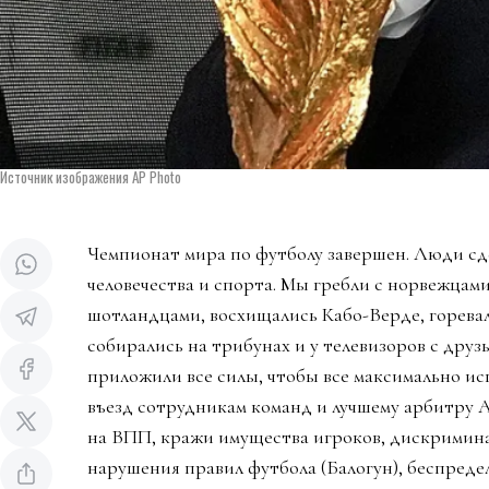
Источник изображения AP Photo
Чемпионат мира по футболу завершен. Люди сд
человечества и спорта. Мы гребли с норвежцами
шотландцами, восхищались Кабо-Верде, горева
собирались на трибунах и у телевизоров с дру
приложили все силы, чтобы все максимально ис
въезд сотрудникам команд и лучшему арбитру 
на ВПП, кражи имущества игроков, дискримин
нарушения правил футбола (Балогун), беспредел