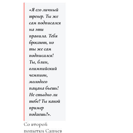
«Я его личный
тренер. Ты же
сам подписался
на эти
правила. Тебя
бросают, но
ты же сам
подписался!
Ты, блин,
олимпийский
чемпион,
молодого
пацана бьешь!
Не стыдно ли
тебе? Ты какой
пример
подаешь?».
Со второй
попытки Сапиев