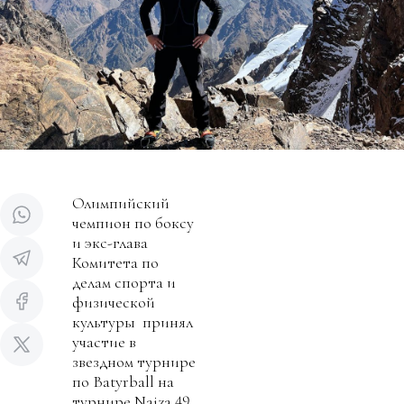
Олимпийский
чемпион по боксу
и экс-глава
Комитета по
делам спорта и
физической
культуры принял
участие в
звездном турнире
по Batyrball на
турнире Naiza 49