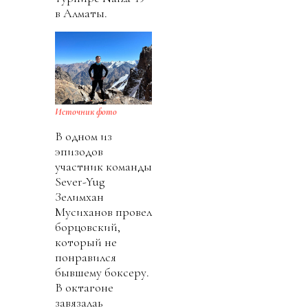
в Алматы.
Источник фото
В одном из
эпизодов
участник команды
Sever-Yug
Зелимхан
Мусиханов провел
борцовский,
который не
понравился
бывшему боксеру.
В октагоне
завязалаь