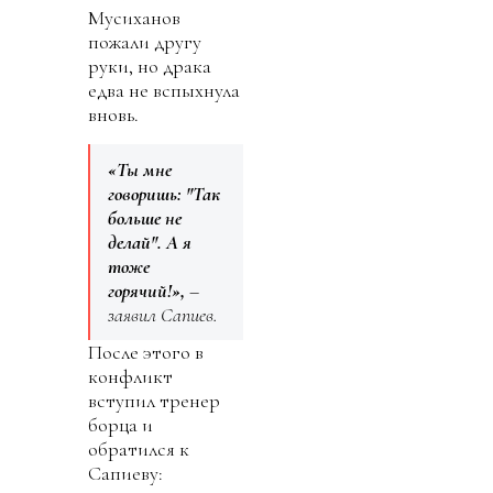
Мусиханов
пожали другу
руки, но драка
едва не вспыхнула
вновь.
«Ты мне
говоришь: "Так
больше не
делай". А я
тоже
горячий!»,
–
заявил Сапиев.
После этого в
конфликт
вступил тренер
борца и
обратился к
Сапиеву: