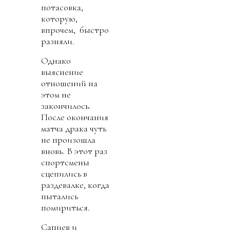
потасовка,
которую,
впрочем, быстро
разняли.
Однако
выяснение
отношений на
этом не
закончилось.
После окончания
матча драка чуть
не произошла
вновь. В этот раз
спортсмены
сцепились в
раздевалке, когда
пытались
помириться.
Сапиев и