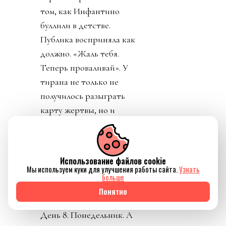
том, как Инфантино
буллили в детстве.
Публика восприняла как
должно. «Жаль тебя.
Теперь проваливай». У
тирана не только не
получилось разыграть
карту жертвы, но и
обнажило тотальный
отрыв диктатора от
реальности. Воистину,
Использование файлов cookie
тираны, жулики и
Мы используем куки для улучшения работы сайта.
Узнать
больше
диктаторы так похожи
Понятно
друг на друга.
День 8. Понедельник. А