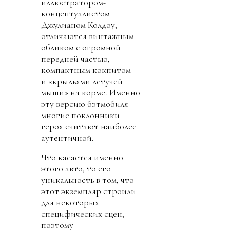
иллюстратором-
концептуалистом
Джулианом Колдоу,
отличаются винтажным
обликом с огромной
передней частью,
компактным кокпитом
и «крыльями летучей
мыши» на корме. Именно
эту версию бэтмобиля
многие поклонники
героя считают наиболее
аутентичной.
Что касается именно
этого авто, то его
уникальность в том, что
этот экземпляр строили
для некоторых
специфических сцен,
поэтому