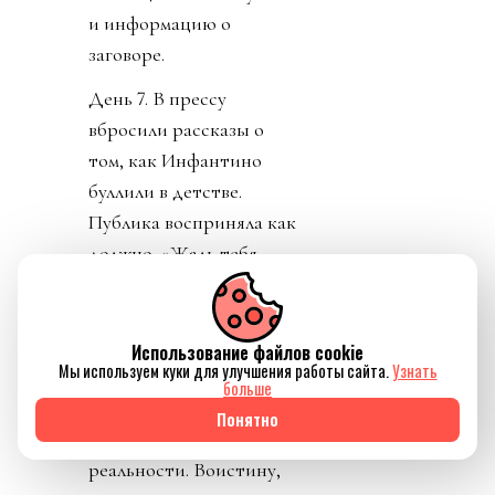
и информацию о
заговоре.
День 7. В прессу
вбросили рассказы о
том, как Инфантино
буллили в детстве.
Публика восприняла как
должно. «Жаль тебя.
Теперь проваливай». У
тирана не только не
получилось разыграть
Использование файлов cookie
Мы используем куки для улучшения работы сайта.
Узнать
карту жертвы, но и
больше
обнажило тотальный
Понятно
отрыв диктатора от
реальности. Воистину,