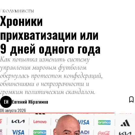
КОЛУМНИСТЫ
Хроники
прихватизации или
9 дней одного года
Как попытка изменить систему
управления мировым футболом
обернулась протестом конфедераций,
обвинениями в непрозрачности и
громким политическим скандалом.
ЕИ
Евгений Ибрагимов
06 августа 2026