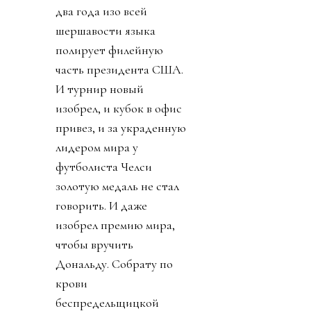
два года изо всей
шершавости языка
полирует филейную
часть президента США.
И турнир новый
изобрел, и кубок в офис
привез, и за украденную
лидером мира у
футболиста Челси
золотую медаль не стал
говорить. И даже
изобрел премию мира,
чтобы вручить
Дональду. Собрату по
крови
беспредельщицкой