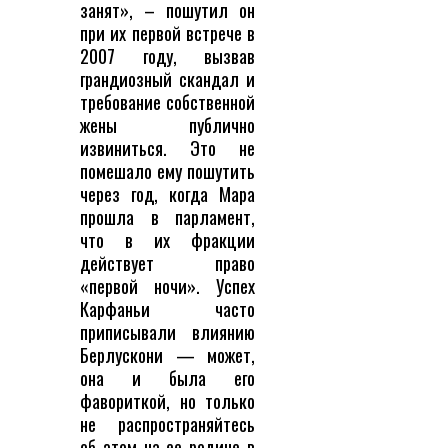
занят», – пошутил он
при их первой встрече в
2007 году, вызвав
грандиозный скандал и
требование собственной
жены публично
извиниться. Это не
помешало ему пошутить
через год, когда Мара
прошла в парламент,
что в их фракции
действует право
«первой ночи». Успех
Карфаньи часто
приписывали влиянию
Берлускони — может,
она и была его
фавориткой, но только
не распространяйтесь
об этом на ее родине в