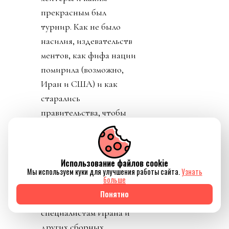
прекрасным был
турнир. Как не было
насилия, издевательств
ментов, как фифа нации
помирила (возможно,
Иран и США) и как
старались
правительства, чтобы
все были рады и
счастливы (см.
«Газлайтинг»). Даже
Использование файлов cookie
сборная Иран получила
Мы используем куки для улучшения работы сайта.
Узнать
больше
и визы, и доброе
Понятно
отношение (напомню,
специалистам Ирана и
других сборных