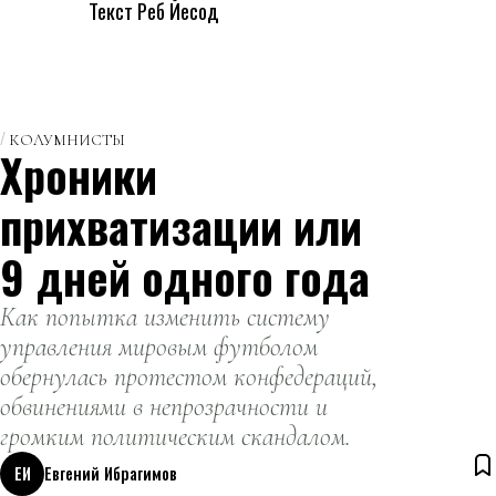
Текст Реб Йесод
КОЛУМНИСТЫ
Хроники
прихватизации или
9 дней одного года
Как попытка изменить систему
управления мировым футболом
обернулась протестом конфедераций,
обвинениями в непрозрачности и
громким политическим скандалом.
ЕИ
Евгений Ибрагимов