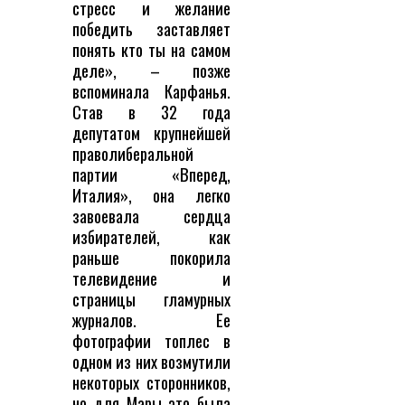
стресс и желание
победить заставляет
понять кто ты на самом
деле», – позже
вспоминала Карфанья.
Став в 32 года
депутатом крупнейшей
праволиберальной
партии «Вперед,
Италия», она легко
завоевала сердца
избирателей, как
раньше покорила
телевидение и
страницы гламурных
журналов. Ее
фотографии топлес в
одном из них возмутили
некоторых сторонников,
но для Мары это была