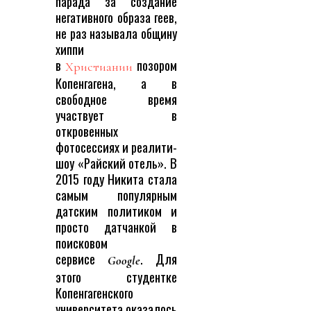
парада за создание
негативного образа геев,
не раз называла общину
хиппи
в
позором
Христиании
Копенгагена, а в
свободное время
участвует в
откровенных
фотосессиях и реалити-
шоу «Райский отель». В
2015 году Никита стала
самым популярным
датским политиком и
просто датчанкой в
поисковом
сервисе
. Для
Google
этого студентке
Копенгагенского
университета оказалось