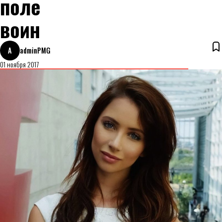
поле
воин
A
adminPMG
01 ноября 2017