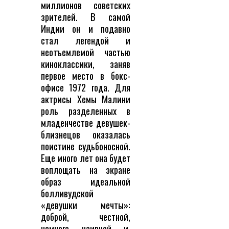
миллионов советских
зрителей. В самой
Индии он и подавно
стал легендой и
неотъемлемой частью
киноклассики, заняв
первое место в бокс-
офисе 1972 года. Для
актрисы Хемы Малини
роль разделенных в
младенчестве девушек-
близнецов оказалась
поистине судьбоносной.
Еще много лет она будет
воплощать на экране
образ идеальной
болливудской
«девушки мечты»:
доброй, честной,
немного наивной и,