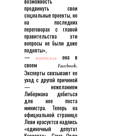
возможность
продвинуть свои
социальные проекты, но
на последних
переговорах с главой
правительства эти
вопросы не были даже
подняты»,
—
она в
написала
своем
.
Facebook
Эксперты связывают ее
уход с другой причиной
— нежеланием
Либермана добиться
для нее поста
министра. Теперь на
официальной странице
Леви красуется надпись
«одиночный депутат
Кнессета». Сама Орли