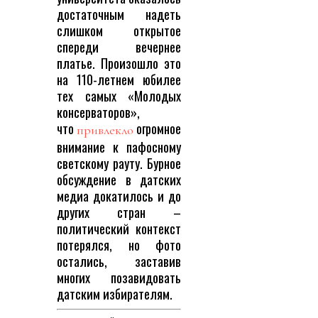
достаточным надеть
слишком открытое
спереди вечернее
платье. Произошло это
на 110-летнем юбилее
тех самых «Молодых
консерваторов»,
что
огромное
привлекло
внимание к пафосному
светскому рауту. Бурное
обсуждение в датских
медиа докатилось и до
других стран –
политический контекст
потерялся, но фото
остались, заставив
многих позавидовать
датским избирателям.