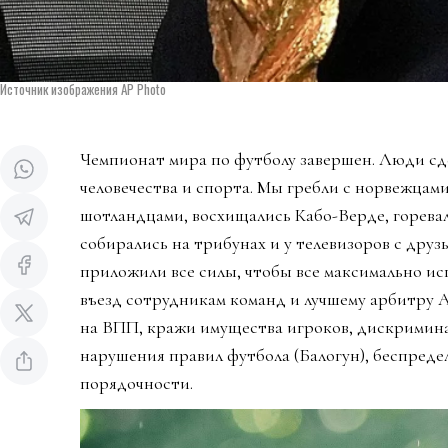
Источник изображения AP Photo
Чемпионат мира по футболу завершен. Люди сд
человечества и спорта. Мы гребли с норвежцами
шотландцами, восхищались Кабо-Верде, горева
собирались на трибунах и у телевизоров с дру
приложили все силы, чтобы все максимально ис
въезд сотрудникам команд и лучшему арбитру 
на ВПП, кражи имущества игроков, дискримин
нарушения правил футбола (Балогун), беспредел
порядочности.