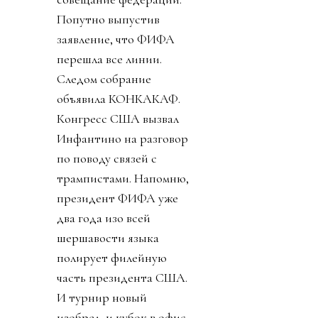
Попутно выпустив
заявление, что ФИФА
перешла все линии.
Следом собрание
объявила КОНКАКАФ.
Конгресс США вызвал
Инфантино на разговор
по поводу связей с
трампистами. Напомню,
президент ФИФА уже
два года изо всей
шершавости языка
полирует филейную
часть президента США.
И турнир новый
изобрел, и кубок в офис