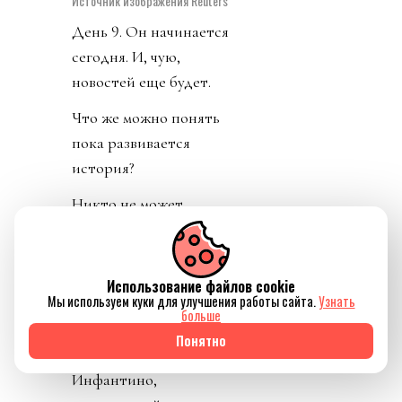
Источник изображения Reuters
День 9. Он начинается
сегодня. И, чую,
новостей еще будет.
Что же можно понять
пока развивается
история?
Никто не может
передать прав больше,
чем имеет сам.
Фундаментальное
Использование файлов cookie
Мы используем куки для улучшения работы сайта.
Узнать
правило римского (и
больше
любого другого) права.
Понятно
Мегаломаньяк
Инфантино,