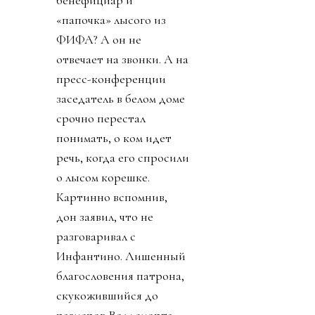
бенефициар и
«папочка» лысого из
ФИФА? А он не
отвечает на звонки. А на
пресс-конференции
заседатель в белом доме
срочно перестал
понимать, о ком идет
речь, когда его спросили
о лысом корешке.
Картинно вспомнив,
дон заявил, что не
разговаривал с
Инфантино. Лишенный
благословения патрона,
скукожившийся до