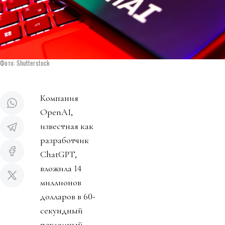
Фото: Shutterstock
Компания
OpenAI,
известная как
разработчик
ChatGPT,
вложила 14
миллионов
долларов в 60-
секундный
рекламный