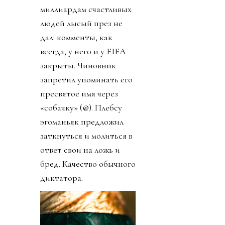
миллиардам счастливых
людей лысый през не
дал: комменты, как
всегда, у него и у FIFA
закрыты. Чиновник
запретил упоминать его
пресвятое имя через
«собачку» (@). Плебсу
эгоманьяк предложил
заткнуться и молиться в
ответ свои на ложь и
бред. Качество обычного
диктатора.