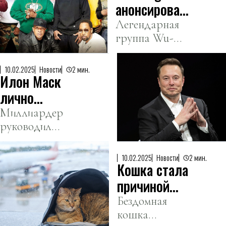
анонсировали
новый
Легендарная
группа Wu-
альбом
Tang Clan
объявила о
10.02.2025
Новости
2 мин.
Илон Маск
выходе своего
нового альбома
лично
под названием
курировал
Миллиардер
«Black Samson,
руководил
закрытие
The Bastard
сотрудниками
USAID
Swordsman»,
DOGE по
— Guardian
10.02.2025
Новости
2 мин.
который
Кошка стала
телефону.
выйдет 12
причиной
апреля.
отмены
Бездомная
кошка
авиарейса