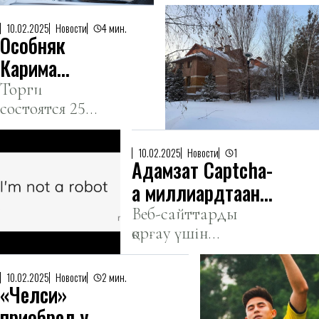
безбилетница
не пострадала.
10.02.2025
Новости
4 мин.
Особняк
Карима
Масимова в
Торги
состоятся 25
Астане
февраля.
выставлен на
аукцион
10.02.2025
Новости
1
Адамзат Captcha-
ға миллиардтаған
сағаттар мен
Веб-сайттарды
қорғау үшін
долларлар
жасалған captcha
жоғалтты -
қазір
зерттеу
10.02.2025
Новости
2 мин.
«Челси»
пайдаланушыларды
қадағалау құралына
приобрел у