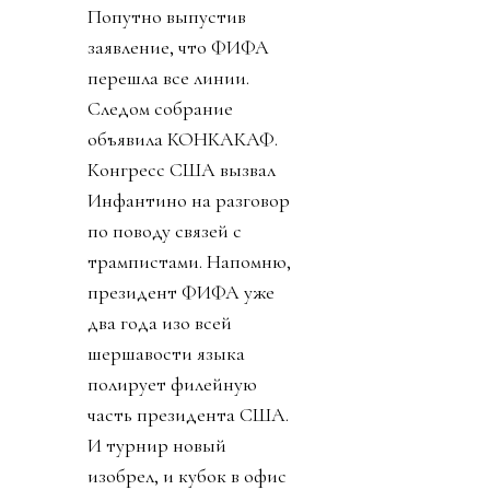
Попутно выпустив
заявление, что ФИФА
перешла все линии.
Следом собрание
объявила КОНКАКАФ.
Конгресс США вызвал
Инфантино на разговор
по поводу связей с
трампистами. Напомню,
президент ФИФА уже
два года изо всей
шершавости языка
полирует филейную
часть президента США.
И турнир новый
изобрел, и кубок в офис