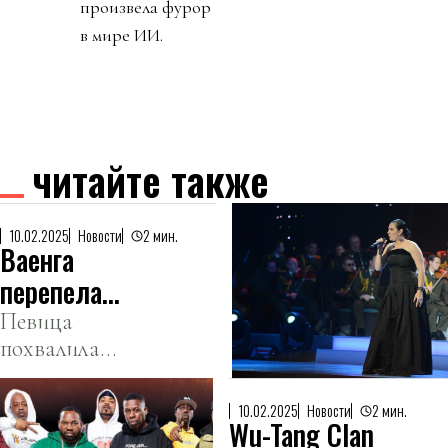
произвела фурор
в мире ИИ.
читайте также
10.02.2025
Новости
2 мин.
Ваенга
перепела
песню
Певица
похвалила
про бобра
автора
мемного хита.
10.02.2025
Новости
2 мин.
Wu-Tang Clan