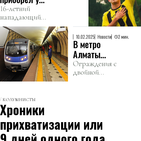
айналды.
«Кайрата»
16-летний
нападающий
Дастана Сатпаева
сможет начать
выступать за
10.02.2025
Новости
2 мин.
В метро
лондонский клуб с
лета 2026 года.
Алматы
установили
Ограждения с
двойной
новые
функцией
ограждения
установили в
тестовом
КОЛУМНИСТЫ
Хроники
режиме.
прихватизации или
9 дней одного года