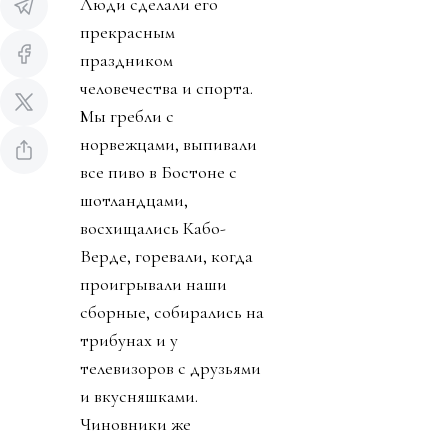
Люди сделали его
прекрасным
праздником
человечества и спорта.
Мы гребли с
норвежцами, выпивали
все пиво в Бостоне с
шотландцами,
восхищались Кабо-
Верде, горевали, когда
проигрывали наши
сборные, собирались на
трибунах и у
телевизоров с друзьями
и вкусняшками.
Чиновники же