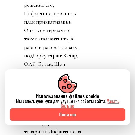
решение его,
Инфантино, отменить
план прихватизации.
Опять смотрим что
такое «газлайтинг», а
равно и рассматриваем
подборку стран: Катар,
ОАЭ, Бутан, Шри
Ланка, Марокко.
Федерация футбола
Конго пришла тоже
Использование файлов cookie
уточнить, где за
Мы используем куки для улучшения работы сайта.
Узнать
больше
поддержку Инфантино
Понятно
им выдадут их взятку и
поблагодарить лично
товарища Инфантино за