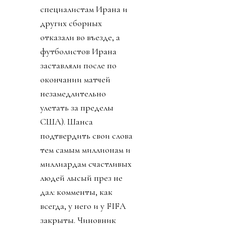
специалистам Ирана и
других сборных
отказали во въезде, а
футболистов Ирана
заставляли после по
окончании матчей
незамедлительно
улетать за пределы
США). Шанса
подтвердить свои слова
тем самым миллионам и
миллиардам счастливых
людей лысый през не
дал: комменты, как
всегда, у него и у FIFA
закрыты. Чиновник