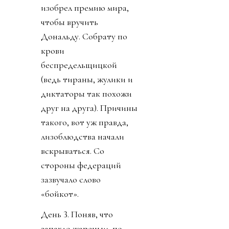
изобрел премию мира,
чтобы вручить
Дональду. Собрату по
крови
беспредельщицкой
(ведь тираны, жулики и
диктаторы так похожи
друг на друга). Причины
такого, вот уж правда,
лизоблюдства начали
вскрываться. Со
стороны федераций
зазвучало слово
«бойкот».
День 3. Поняв, что
запахло жареным, по-