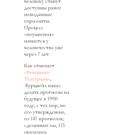
человеку станут
доступны ранее
невиданные
горизонты.
Процесс
«поумнения»
начнется у
человечества уже
через 7 лет.
Как отмечает
«Вечерний
Телеграмъ»
,
Курцвейл начал
делать прогнозы на
будущее в 1990
году, с тех пор, по
его утверждению,
из 147 прогнозов,
сделанных им, 115
оказались