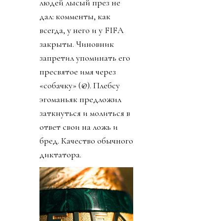
людей лысый през не
дал: комменты, как
всегда, у него и у FIFA
закрыты. Чиновник
запретил упоминать его
пресвятое имя через
«собачку» (@). Плебсу
эгоманьяк предложил
заткнуться и молиться в
ответ свои на ложь и
бред. Качество обычного
диктатора.