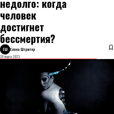
недолго: когда
человек
достигнет
бессмертия?
ЕШ
Елена Штритер
20 марта 2023