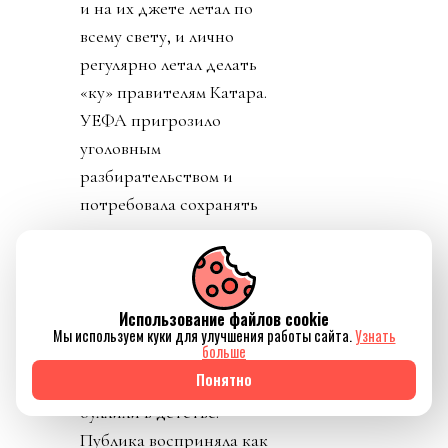
и на их джете летал по
всему свету, и лично
регулярно летал делать
«ку» правителям Катара.
УЕФА пригрозило
уголовным
разбирательством и
потребовала сохранять
все вещественные улики
и информацию о
заговоре.
Использование файлов cookie
День 7. В прессу
Мы используем куки для улучшения работы сайта.
Узнать
больше
вбросили рассказы о
Понятно
том, как Инфантино
буллили в детстве.
Публика восприняла как